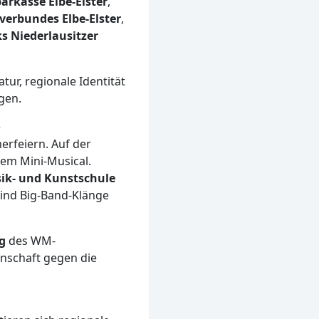
arkasse Elbe-Elster
,
erbundes Elbe-Elster
,
s Niederlausitzer
tur, regionale Identität
gen.
e
erfeiern. Auf der
em Mini-Musical.
sik- und Kunstschule
ind Big-Band-Klänge
g
des WM-
nschaft gegen die