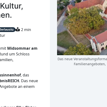
Kultur,
en.
2 min
derlausitz
tur
, mit
Midsommar am
Rund um Schloss
Das neue Veranstaltungsforma
milien,
Familienangeboten, 
ssinnenhof
, das
ebnisREICH
. Das neue
e Angebote an einem