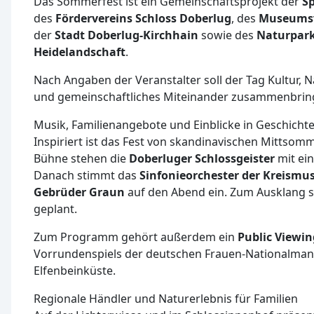
Das Sommerfest ist ein Gemeinschaftsprojekt der
Sp
des
Fördervereins Schloss Doberlug
, des
Museumsv
der
Stadt Doberlug-Kirchhain
sowie des
Naturpark
Heidelandschaft
.
Nach Angaben der Veranstalter soll der Tag Kultur, Na
und gemeinschaftliches Miteinander zusammenbrin
Musik, Familienangebote und Einblicke in Geschicht
Inspiriert ist das Fest von skandinavischen Mittsomm
Bühne stehen die
Doberluger Schlossgeister
mit ein
Danach stimmt das
Sinfonieorchester der Kreismu
Gebrüder Graun
auf den Abend ein. Zum Ausklang s
geplant.
Zum Programm gehört außerdem ein
Public Viewin
Vorrundenspiels der deutschen Frauen-Nationalman
Elfenbeinküste.
Regionale Händler und Naturerlebnis für Familien