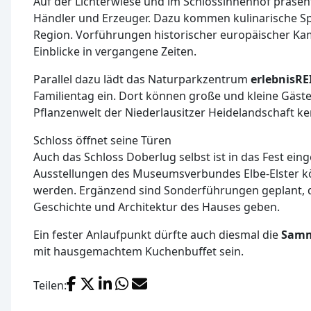
Auf der Lichterwiese und im Schlossinnenhof präsent
Händler und Erzeuger. Dazu kommen kulinarische Spe
Region. Vorführungen historischer europäischer K
Einblicke in vergangene Zeiten.
Parallel dazu lädt das Naturparkzentrum
erlebnisRE
Familientag ein. Dort können große und kleine Gäste 
Pflanzenwelt der Niederlausitzer Heidelandschaft k
Schloss öffnet seine Türen
Auch das Schloss Doberlug selbst ist in das Fest ein
Ausstellungen des Museumsverbundes Elbe-Elster k
werden. Ergänzend sind Sonderführungen geplant, di
Geschichte und Architektur des Hauses geben.
Ein fester Anlaufpunkt dürfte auch diesmal die
Samm
mit hausgemachtem Kuchenbuffet sein.
Facebook
X (Twitter)
LinkedIn
WhatsApp
E-Mail
Teilen: