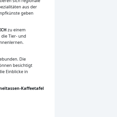
ieren sich regionale
zialitäten aus der
ampfkünste geben
ICH
zu einem
die Tier- und
ennenlernen.
gebunden. Die
önnen besichtigt
e Einblicke in
eltassen-Kaffeetafel