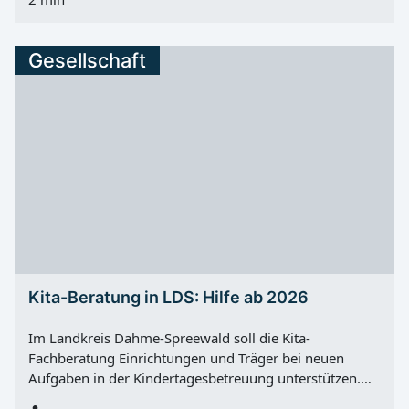
Einschränkungen im Badebetrieb kommt. Von
Mittwoch, 29.07.2026, bis Donnerstag, 30.07.2026
kann es zu Einschränkungen oder auch zur kompletten
Gesellschaft
Einstellung des Badebetriebs kommen. Von Freitag,
31.07.2026, bis Sonntag, 02.08.2026 bleibt das
Jahnbad geschlossen. Ab Montag, 03.08.2026, 10:00
Uhr wird der Badebetrieb wieder aufgenommen.
Kita-Beratung in LDS: Hilfe ab 2026
Im Landkreis Dahme-Spreewald soll die Kita-
Fachberatung Einrichtungen und Träger bei neuen
Aufgaben in der Kindertagesbetreuung unterstützen.
Hintergrund ist der Rechtsanspruch auf ganztägige