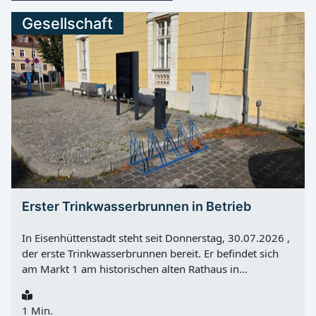
Gesellschaft
Erster Trinkwasserbrunnen in Betrieb
In Eisenhüttenstadt steht seit Donnerstag, 30.07.2026 ,
der erste Trinkwasserbrunnen bereit. Er befindet sich
am Markt 1 am historischen alten Rathaus in
Fürstenberg (Oder) und bietet an heißen Tagen eine
kostenlose Möglichkeit, frisches Trinkwasser zu trinken
1 Min.
oder Flaschen aufzufüllen. Die Errichtung des Brunnens