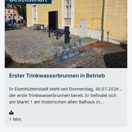
Erster Trinkwasserbrunnen in Betrieb
In Eisenhüttenstadt steht seit Donnerstag, 30.07.2026 ,
der erste Trinkwasserbrunnen bereit. Er befindet sich
am Markt 1 am historischen alten Rathaus in
Fürstenberg (Oder) und bietet an heißen Tagen eine
kostenlose Möglichkeit, frisches Trinkwasser zu trinken
1 Min.
oder Flaschen aufzufüllen. Die Errichtung des Brunnens
wurde im Auftrag der Stadt Eisenhüttenstadt durch den