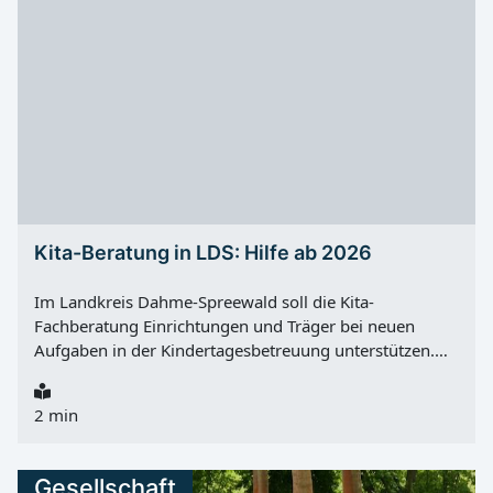
Jahnbad geschlossen. Ab Montag, 03.08.2026, 10:00
Uhr wird der Badebetrieb wieder aufgenommen.
Kita-Beratung in LDS: Hilfe ab 2026
Im Landkreis Dahme-Spreewald soll die Kita-
Fachberatung Einrichtungen und Träger bei neuen
Aufgaben in der Kindertagesbetreuung unterstützen.
Hintergrund ist der Rechtsanspruch auf ganztägige
Bildung und Betreuung ab Samstag, 01.08.2026 für
2 min
neu eingeschulte Kinder nach § 24 Absatz 4 SGB VIII.
Nach Angaben des Landkreises ist dafür eine enge
Zusammenarbeit zwischen Grundschulen und
Gesellschaft