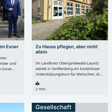
him Exner
Zu Hause pflegen, aber nicht
allein
eren
Im Landkreis Oberspreewald-Lausitz
ister und
startet in Senftenberg ein kostenloser
m Exner
Unterstützungskurs für Menschen, die
onnerstag,
Angehörige zu Hause pflegen. Das
 Jahren. Für
Angebot des Pflegestützpunkts
 er vor
2 min
Oberspreewald-Lausitz und des GPGV
OSL e.V. beginnt am Mittwoch,
esbaden in
02.09.2026, 15:30 Uhr . Der Kurs
ar von 1985
Gesellschaft
richtet sich an pflegende Angehörige,
r der