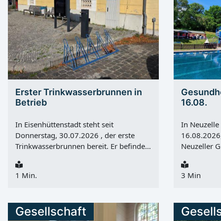
Erster Trinkwasserbrunnen in
Gesundhe
Betrieb
16.08.
In Eisenhüttenstadt steht seit
In Neuzelle
Donnerstag, 30.07.2026 , der erste
16.08.2026,
Trinkwasserbrunnen bereit. Er befindet
Neuzeller G
sich am Markt 1 am historischen alten
Veranstaltu
Rathaus in Fürstenberg (Oder) und
Neuzelle . 
1 Min.
3 Min
bietet an heißen Tagen eine kostenlose
der Besuch
Möglichkeit, frisches Trinkwasser zu
gemeinsam
trinken oder Flaschen aufzufüllen. Die
Freibades. 
Gesellschaft
Gesell
Errichtung des Brunnens wurde im
sich an Ein