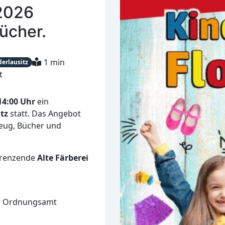
.2026
ücher.
1 min
erlausitz
t
14:00 Uhr
ein
atz
statt. Das Angebot
zeug, Bücher und
ngrenzende
Alte Färberei
as Ordnungsamt