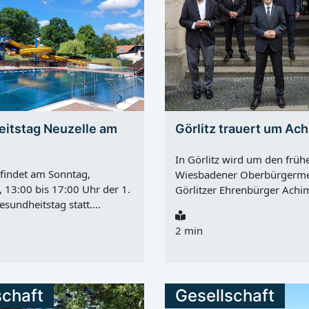
itstag Neuzelle am
Görlitz trauert um Ac
In Görlitz wird um den früh
 findet am Sonntag,
Wiesbadener Oberbürgerme
 13:00 bis 17:00 Uhr der 1.
Görlitzer Ehrenbürger Achi
esundheitstag statt.
getrauert. Exner starb am D
ngsort ist das Freibad
30.07.2026, im Alter von 81
2 min
Organisiert wird der Tag von
die Stadt an der Neiße bleibt
erinformation Amt Neuzelle
allem als Mitgestalter der
 mit dem Team des
Städtepartnerschaft mit Wi
Die Veranstaltung richtet
Erinnerung. Achim Exner w
schaft
Gesellschaft
wohner und Gäste, an
bis 1997 Oberbürgermeiste