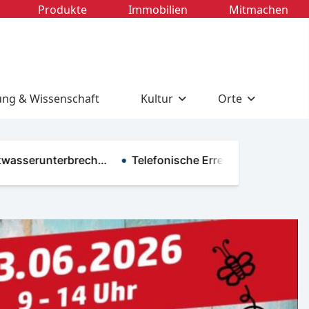
Produkte
Immobilien
Mitmachen
ung & Wissenschaft
Kultur
Orte
erunterbrech…
Telefonische Erreichbarkeit im R…
N