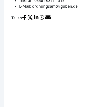
Telefon: 03561 6871-1315
E-Mail: ordnungsamt@guben.de
Facebook
X (Twitter)
LinkedIn
WhatsApp
E-Mail
Teilen: