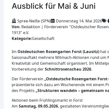
Ausblick für Mai & Juni
Spree-Neiße (SPN)
Donnerstag 14. Mai 2026
Von:
Redaktion | Förderverein "Ostdeutscher Roseng
1913" e.V.
Kategorie:
Gesellschaft
Im
Ostdeutschen Rosengarten Forst (Lausitz)
hat 
Saisonauftakt mehrere Mitmach-Aktionen rund um N
Kreativität und Gemeinschaft organisiert. Im Mittelp
Vorbereitung der
Schnittrosenschau 2026
.
Der Förderverein
„Ostdeutsche Rosengarten Forst (L
präsentierte sich dazu am Wochenende mit einem
des Projekts
„Strukturen wandeln – gemeinsam na
Aktionen beim Frühlingsmarkt in Forst
Am
Samstag, 09.05.2026
, gestalteten Vereinsmitgli