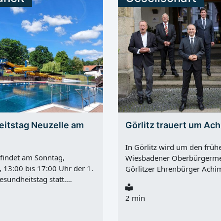
itstag Neuzelle am
Görlitz trauert um Ac
In Görlitz wird um den früh
 findet am Sonntag,
Wiesbadener Oberbürgerme
 13:00 bis 17:00 Uhr der 1.
Görlitzer Ehrenbürger Achi
esundheitstag statt.
getrauert. Exner starb am D
ngsort ist das Freibad
30.07.2026, im Alter von 81
2 min
Organisiert wird der Tag von
die Stadt an der Neiße bleibt
erinformation Amt Neuzelle
allem als Mitgestalter der