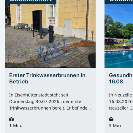
Erster Trinkwasserbrunnen in
Gesundhe
Betrieb
16.08.
In Eisenhüttenstadt steht seit
In Neuzelle
Donnerstag, 30.07.2026 , der erste
16.08.2026,
Trinkwasserbrunnen bereit. Er befindet
Neuzeller G
sich am Markt 1 am historischen alten
Veranstaltu
Rathaus in Fürstenberg (Oder) und
Neuzelle . 
1 Min.
3 Min
bietet an heißen Tagen eine kostenlose
der Besuch