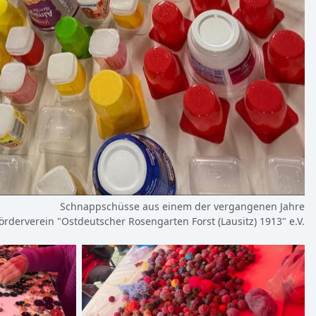
Schnappschüsse aus einem der vergangenen Jahre
Förderverein "Ostdeutscher Rosengarten Forst (Lausitz) 1913" e.V.