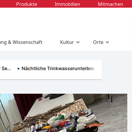
Produkte
Immobilien
Mitmachen
ung & Wissenschaft
Kultur
Orte
Nächtliche Trinkwasserunterbrech…
Telefonische Er