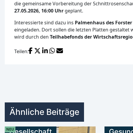
die gemeinsame Vorbereitung der Schnittrosenschau
27.05.2026, 16:00 Uhr
geplant.
Interessierte sind dazu ins
Palmenhaus des Forster
eingeladen. Dort sollen die letzten Platten gestaltet
wird durch den
Teilhabefonds der Wirtschaftsregio
Facebook
X (Twitter)
LinkedIn
WhatsApp
E-Mail
Teilen:
Ähnliche Beiträge
NEU
Gesellschaft
Gesund