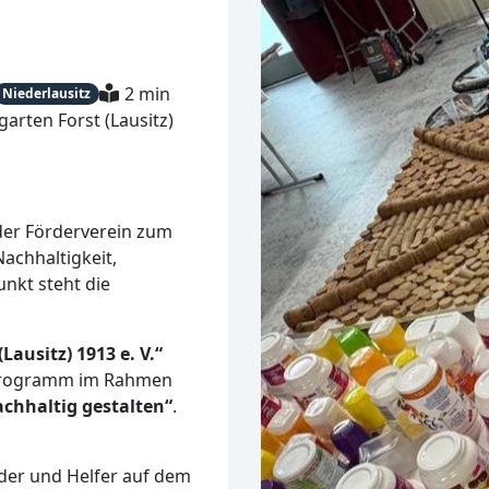
2 min
Niederlausitz
arten Forst (Lausitz)
der Förderverein zum
achhaltigkeit,
unkt steht die
ausitz) 1913 e. V.“
 Programm im Rahmen
chhaltig gestalten“
.
eder und Helfer auf dem