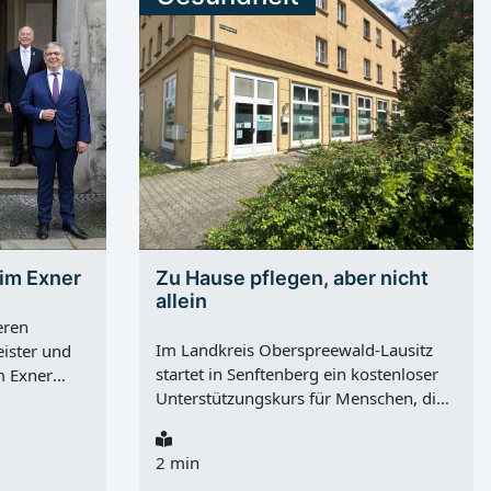
him Exner
Zu Hause pflegen, aber nicht
allein
eren
Im Landkreis Oberspreewald-Lausitz
ister und
startet in Senftenberg ein kostenloser
m Exner
Unterstützungskurs für Menschen, die
onnerstag,
Angehörige zu Hause pflegen. Das
 Jahren. Für
Angebot des Pflegestützpunkts
 er vor
2 min
Oberspreewald-Lausitz und des GPGV