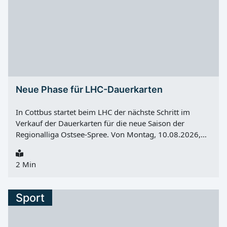
Neue Phase für LHC-Dauerkarten
In Cottbus startet beim LHC der nächste Schritt im
Verkauf der Dauerkarten für die neue Saison der
Regionalliga Ostsee-Spree. Von Montag, 10.08.2026,
bis Montag, 17.08.2026 gehen weitere Dauerkarten für
Sitzplätze in den freien Verkauf. Erhältlich sind sie
2 Min
ausschließlich online. Nach Angaben des Vereins haben
sich bereits in den ersten beiden Verkaufsphasen viele
Fans ihre Tickets für die Heimspiele der Cottbuser
Sport
Handballer gesichert. Informationen zum Ablauf des
Verkaufs stellt der Verein auf seiner Internetseite bereit.
Saisoneröffnung in der Lausitz-Arena Die