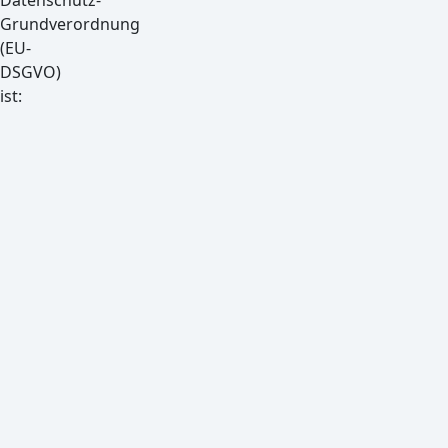
Datenschutz-
Grundverordnung
(EU-
DSGVO)
ist:
hyperworx
Medienproduktionen
Görlitzer
Str.
17-
18
03046
Cottbus
Deutschland
Tel.:
+49355287002
E-
Mail: