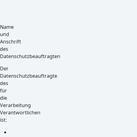
mail@hyperworx.de
Website:
www.hyperworx.de
Name
und
Anschrift
des
Datenschutzbeauftragten
Der
Datenschutzbeauftragte
des
für
die
Verarbeitung
Verantwortlichen
ist:
Karsten