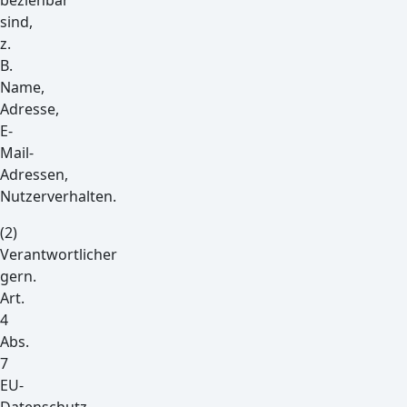
beziehbar
sind,
z.
B.
Name,
Adresse,
E-
Mail-
Adressen,
Nutzerverhalten.
(2)
Verantwortlicher
gern.
Art.
4
Abs.
7
EU-