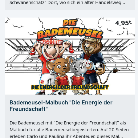
Schwanenschatz" Dort, wo sich ein alter Handelsweg
und der Fluss Neiße kreuzen, liegt der Ort Klein
Bademeusel. Er ist die Heimat von Paulina und Carlo.
4,95
€
Von hier aus starten die zwei Bademeusel zu ihren
spannenden Abenteuern. Erlebe mit der klugen
Forscherin Paulina und dem mutigen Entdecker Carlo
aufregende Geschichten. Folge ihren Spuren. Vielleicht
findest du am Ende deinen ganz eigenen Schatz. Bleibt
neugierig! Seitenanzahl: 86 Hardcover
Bademeusel-Malbuch "Die Energie der
Freundschaft"
Die Bademeusel mit "Die Energie der Freundschaft" als
Malbuch für alle Bademeuselbegeisterten. Auf 20 Seiten
erleben Carlo und Paulina ihr Abenteuer, dieses Mal