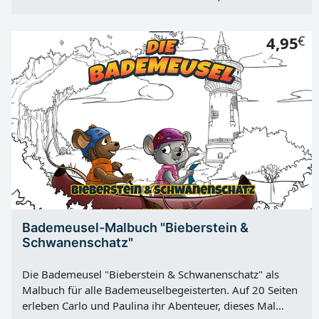
kannst du es mitgestalten und den beiden sowie den
Energiespielern, Stadion, Lauzi und Trainer Pele Wollitz
4,95
€
ihre Farbtupfer verpassen! Viel Spaß! Malbuch | 20
Motive
Bademeusel-Malbuch "Bieberstein &
Schwanenschatz"
Die Bademeusel "Bieberstein & Schwanenschatz" als
Malbuch für alle Bademeuselbegeisterten. Auf 20 Seiten
erleben Carlo und Paulina ihr Abenteuer, dieses Mal