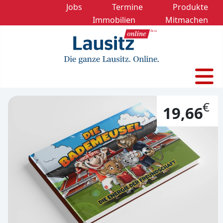
Jobs
Termine
Produkte
Immobilien
Mitmachen
€
19,66