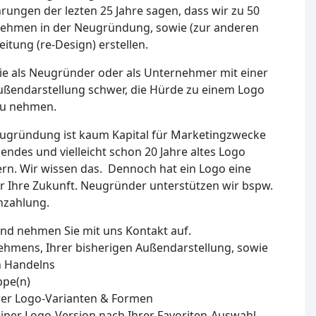
rungen der lezten 25 Jahre sagen, dass wir zu 50
nehmen in der Neugründung, sowie (zur anderen
itung (re-Design) erstellen.
 Sie als Neugründer oder als Unternehmer mit einer
ußendarstellung schwer, die Hürde zu einem Logo
 zu nehmen.
eugründung ist kaum Kapital für Marketingzwecke
ndes und vielleicht schon 20 Jahre altes Logo
n. Wir wissen das. Dennoch hat ein Logo eine
 Ihre Zukunft. Neugründer unterstützen wir bspw.
nzahlung.
und nehmen Sie mit uns Kontakt auf.
ehmens, Ihrer bisherigen Außendarstellung, sowie
en Handelns
ppe(n)
er Logo-Varianten & Formen
einer Logo-Version nach Ihrer Favoriten-Auswahl