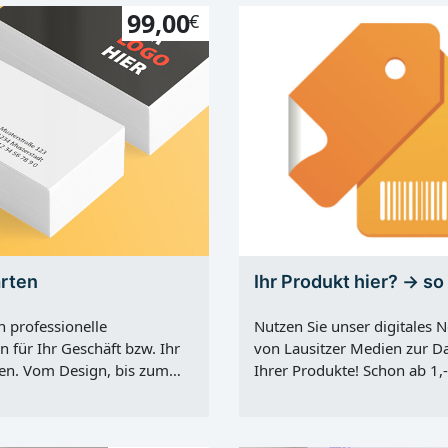
99,00
€
arten
Ihr Produkt hier? -> s
n professionelle
Nutzen Sie unser digitales 
n für Ihr Geschäft bzw. Ihr
von Lausitzer Medien zur Da
n. Vom Design, bis zum
Ihrer Produkte! Schon ab 1,-
lusive kompetenter
Monat ist dies möglich. Regi
ür einen Pauschalpreis von
sich unter https://www.lausi
l. MwSt. erhalten Sie ein
medien.de und verankern S