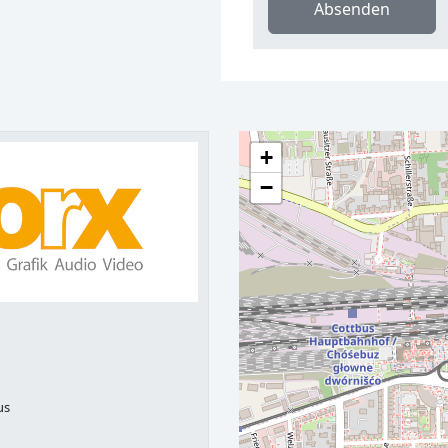
Absenden
+
−
us