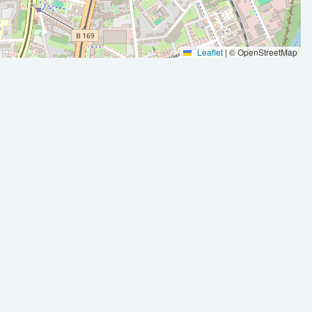
Leaflet
|
© OpenStreetMap