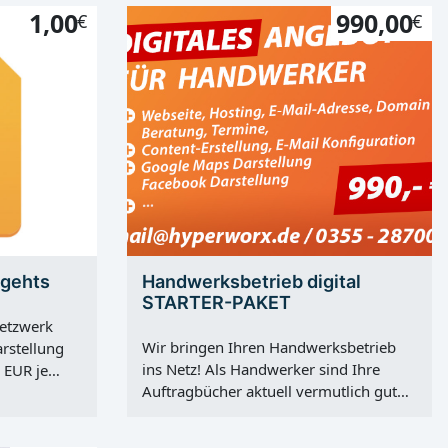
1,00
990,00
€
€
o gehts
Handwerksbetrieb digital
STARTER-PAKET
Netzwerk
Wir bringen Ihren Handwerksbetrieb
rstellung
ins Netz! Als Handwerker sind Ihre
 EUR je
Auftragbücher aktuell vermutlich gut
strieren Sie
gefüllt, dennoch sollten Sie die Gunst
tz-
der Stunde nutzen, und Ihr Büro so
ie