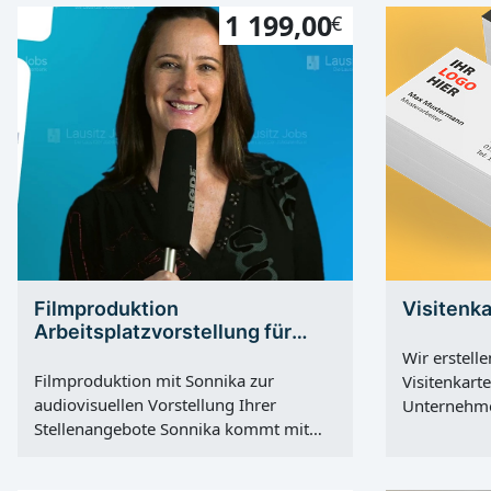
1 199,00
€
Filmproduktion
Visitenk
Arbeitsplatzvorstellung für
Mitarbeiterakquise
Wir erstelle
Filmproduktion mit Sonnika zur
Visitenkarte
audiovisuellen Vorstellung Ihrer
Unternehme
Stellenangebote Sonnika kommt mit
Druck - ink
einem kleinen Filmteam zu Ihnen und
Beratung. F
zeigt vor allem Arbeitsbereiche für
99,- EUR ink