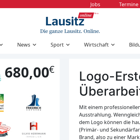
Jobs
Termine
News
Sport
Wirtschaft
Bild
680,00
€
Logo-Erst
Überarbei
Mit einem professionelle
Ausstrahlung. Wenngleich
dem Logo können die haus
(Primär- und Sekundärfar
Brand, also zu einer Mar