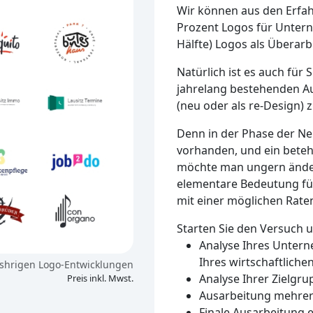
Wir können aus den Erfah
Prozent Logos für Unter
Hälfte) Logos als Überarbe
Natürlich ist es auch für
jahrelang bestehenden A
(neu oder als re-Design)
Denn in der Phase der N
vorhanden, und ein betehe
möchte man ungern änder
elementare Bedeutung für
mit einer möglichen Rate
Starten Sie den Versuch 
Analyse Ihres Untern
Ihres wirtschaftlich
shrigen Logo-Entwicklungen
Analyse Ihrer Zielgru
Preis inkl. Mwst.
Ausarbeitung mehrer
Finale Ausarbeitung 