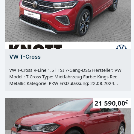
Vorbesitzer: 1
VW T-Cross
VW T-Cross R-Line 1.5 l TSI 7-Gang-DSG Hersteller: VW
Modell: T-Cross Type: Mietfahrzeug Farbe: Kings Red
Metallic Kategorie: PKW Erstzulassung: 22.08.2024
Kilometerstand: 2500 Km Türen: 5 Motor: Otto
Kraftstoff: Super E10 Hubraum: 1498 ccm Leistung: 110
21 590,00
€
KW / 150 PS Getriebe: Automatik Antrieb: Frontantrieb
Hu: 01.08.2027 Vorbesitzer: 1