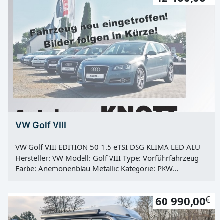
Allradantrieb Hu: 01.03.2028 Vorbesitzer: 2
VW Golf VIII
VW Golf VIII EDITION 50 1.5 eTSI DSG KLIMA LED ALU
Hersteller: VW Modell: Golf VIII Type: Vorführfahrzeug
Farbe: Anemonenblau Metallic Kategorie: PKW
Erstzulassung: 06.06.2025 Kilometerstand: 9500 Km
Türen: 5 Motor: Otto Kraftstoff: Super E10 Hubraum:
60 990,00
€
1498 ccm Leistung: 110 KW / 150 PS Getriebe:
Automatik Antrieb: Frontantrieb Hu: 01.06.2027