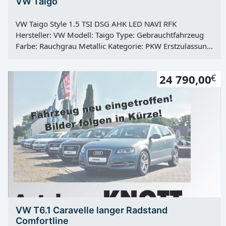
VW Taigo
VW Taigo Style 1.5 TSI DSG AHK LED NAVI RFK
Hersteller: VW Modell: Taigo Type: Gebrauchtfahrzeug
Farbe: Rauchgrau Metallic Kategorie: PKW Erstzulassung:
01.06.2022 Kilometerstand: 79863 Km Türen: 5 Motor:
Otto Kraftstoff: Super Hubraum: 1498 ccm Leistung: 110
24 790,00
€
KW / 150 PS Getriebe: Automatik Antrieb: Frontantrieb
Hu: neu Vorbesitzer: 1
VW T6.1 Caravelle langer Radstand
Comfortline