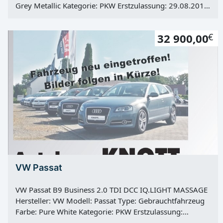
Grey Metallic Kategorie: PKW Erstzulassung: 29.08.2016
Kilometerstand: 93175 Km Türen: 5 Motor: Diesel
Kraftstoff: Diesel Hubraum: 1598 ccm Leistung: 81 KW /
32 900,00
€
110 PS Getriebe: manuell Antrieb: Frontantrieb Hu: neu
Vorbesitzer: 2
VW Passat
VW Passat B9 Business 2.0 TDI DCC IQ.LIGHT MASSAGE
Hersteller: VW Modell: Passat Type: Gebrauchtfahrzeug
Farbe: Pure White Kategorie: PKW Erstzulassung:
02.05.2024 Kilometerstand: 66363 Km Türen: 5 Motor: