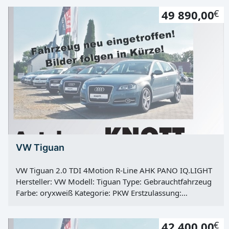
5 Motor: Otto Kraftstoff: Super E10 Hubraum: 1498 ccm
49 890,00
€
Leistung: 85 KW / 116 PS Getriebe: manuell Antrieb:
Frontantrieb Hu: 01.06.2028 Vorbesitzer: 1
VW Tiguan
VW Tiguan 2.0 TDI 4Motion R-Line AHK PANO IQ.LIGHT
Hersteller: VW Modell: Tiguan Type: Gebrauchtfahrzeug
Farbe: oryxweiß Kategorie: PKW Erstzulassung:
25.03.2025 Kilometerstand: 18500 Km Türen: 5 Motor:
Diesel Kraftstoff: Diesel Hubraum: 1968 ccm Leistung:
42 400,00
€
142 KW / 193 PS Getriebe: Automatik Antrieb: