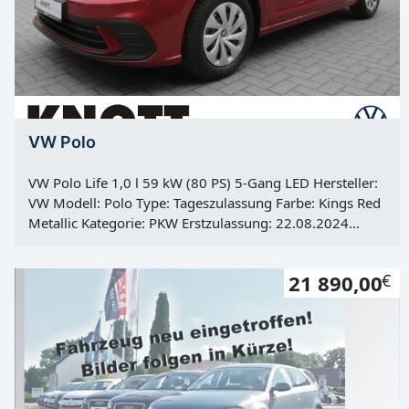
VW Polo
VW Polo Life 1,0 l 59 kW (80 PS) 5-Gang LED Hersteller:
VW Modell: Polo Type: Tageszulassung Farbe: Kings Red
Metallic Kategorie: PKW Erstzulassung: 22.08.2024
Kilometerstand: 50 Km Türen: 5 Motor: Otto Kraftstoff:
Super E10 Hubraum: 999 ccm Leistung: 59 KW / 80 PS
21 890,00
€
Getriebe: manuell Antrieb: Frontantrieb Hu: 01.08.2027
Vorbesitzer: 1