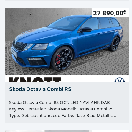
Diesel Kraftstoff: Diesel Hubraum: 1968 ccm Leistung:
27 890,00
€
110 KW / 150 PS Getriebe: Automatik Antrieb:
Frontantrieb Hu: neu Vorbesitzer: 1
Skoda Octavia Combi RS
Skoda Octavia Combi RS OCT. LED NAVI AHK DAB
Keyless Hersteller: Skoda Modell: Octavia Combi RS
Type: Gebrauchtfahrzeug Farbe: Race-Blau Metallic
Kategorie: PKW Erstzulassung: 26.05.2020
Kilometerstand: 48980 Km Türen: 4 Motor: Otto