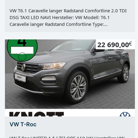
VW T6.1 Caravelle langer Radstand Comfortline 2.0 TDI
DSG TAXI LED NAVI Hersteller: VW Modell: T6.1
Caravelle langer Radstand Comfortline Type:
Gebrauchtfahrzeug Farbe: Hellelfenbein R1015
Kategorie: TRANSPORTER Erstzulassung: 28.06.2022
22 690,00
€
Kilometerstand: 234987 Km Türen: 5 Motor: Diesel
Kraftstoff: Diesel Hubraum: 1968 ccm Leistung: 110 KW
/ 150 PS Getriebe: Automatik Antrieb: Frontantrieb Hu:
01.06.2027 Vorbesitzer: 1
VW T-Roc