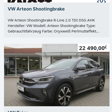
VW Arteon Shootingbrake
VW Arteon Shootingbrake R-Line 2.0 TDI DSG AHK
Hersteller: VW Modell: Arteon Shootingbrake Type:
Gebrauchtfahrzeug Farbe: Oryxweiß Perlmutteffekt
Kategorie: PKW Erstzulassung: 17.05.2021
Kilometerstand: 22365 Km Türen: 5 Motor: Diesel
22 490,00
€
Kraftstoff: Diesel Hubraum: 1968 ccm Leistung: 147 KW
/ 200 PS Getriebe: Automatik Antrieb: Frontantrieb Hu:
neu Vorbesitzer: 1