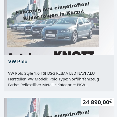
VW Polo
VW Polo Style 1.0 TSI DSG KLIMA LED NAVI ALU
Hersteller: VW Modell: Polo Type: Vorführfahrzeug
Farbe: Reflexsilber Metallic Kategorie: PKW
Erstzulassung: 15.06.2023 Kilometerstand: 20000 Km
Türen: 4 Motor: Otto Kraftstoff: Super E10 Hubraum:
24 890,00
€
999 ccm Leistung: 70 KW / 95 PS Getriebe: Automatik
Antrieb: Frontantrieb Hu: neu Vorbesitzer: 1