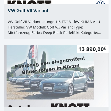
VW Golf VII Variant
VW Golf VII Variant Lounge 1.6 TDI 81 kW KLIMA ALU
Hersteller: VW Modell: Golf VII Variant Type:
Mietfahrzeug Farbe: Deep Black Perleffekt Kategorie:
PKW Erstzulassung: 27.08.2015 Kilometerstand: 22750
Km Türen: 5 Motor: Diesel Kraftstoff: Diesel Hubraum:
13 890,00
€
1598 ccm Leistung: 81 KW / 110 PS Getriebe: manuell
Antrieb: Frontantrieb Hu: neu Vorbesitzer: 1