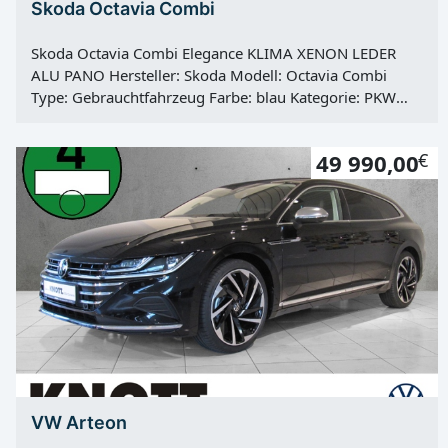
Skoda Octavia Combi
Skoda Octavia Combi Elegance KLIMA XENON LEDER
ALU PANO Hersteller: Skoda Modell: Octavia Combi
Type: Gebrauchtfahrzeug Farbe: blau Kategorie: PKW
Erstzulassung: 19.08.2014 Kilometerstand: 95154 Km
Türen: 5 Motor: Otto Kraftstoff: Super Hubraum: 1395
49 990,00
€
ccm Leistung: 103 KW / 140 PS Getriebe: Automatik
Antrieb: Frontantrieb Hu: neu Vorbesitzer: 3
VW Arteon