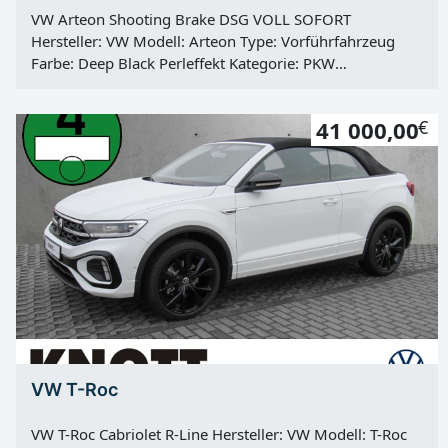
VW Arteon Shooting Brake DSG VOLL SOFORT
Hersteller: VW Modell: Arteon Type: Vorführfahrzeug
Farbe: Deep Black Perleffekt Kategorie: PKW
Erstzulassung: 31.03.2023 Kilometerstand: 25673 Km
Türen: 4 Motor: Diesel Kraftstoff: Diesel Hubraum: 1968
41 000,00
€
ccm Leistung: 147 KW / 200 PS Getriebe: Automatik
Antrieb: Frontantrieb Hu: 01.03.2026 Vorbesitzer: 1
VW T-Roc
VW T-Roc Cabriolet R-Line Hersteller: VW Modell: T-Roc