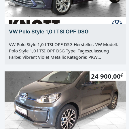
VW Polo Style 1,0 l TSI OPF DSG
VW Polo Style 1,0 l TSI OPF DSG Hersteller: VW Modell:
Polo Style 1,0 l TSI OPF DSG Type: Tageszulassung
Farbe: Vibrant Violet Metallic Kategorie: PKW
Erstzulassung: 22.08.2024 Kilometerstand: 50 Km Türen:
5 Motor: Otto Kraftstoff: Super E10 Hubraum: 999 ccm
24 900,00
€
Leistung: 70 KW / 95 PS Getriebe: Automatik Antrieb:
Frontantrieb Hu: 01.08.2027 Vorbesitzer: 1