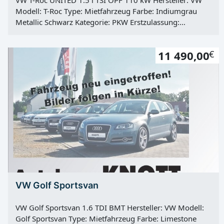
VW T-Roc UNITED 1.5 l TSI OPF 110 kW Hersteller: VW
Modell: T-Roc Type: Mietfahrzeug Farbe: Indiumgrau
Metallic Schwarz Kategorie: PKW Erstzulassung:
14.12.2021 Kilometerstand: 35000 Km Türen: 4 Motor:
Otto Kraftstoff: Super E10 Hubraum: 1498 ccm Leistung:
11 490,00
€
110 KW / 150 PS Getriebe: manuell Antrieb: Frontantrieb
Vorbesitzer: 1
VW Golf Sportsvan
VW Golf Sportsvan 1.6 TDI BMT Hersteller: VW Modell:
Golf Sportsvan Type: Mietfahrzeug Farbe: Limestone