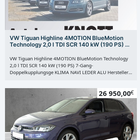
VW Tiguan Highline 4MOTION BlueMotion
Technology 2,0 l TDI SCR 140 kW (190 PS) 7-
Gang-Doppelkupplungsge
VW Tiguan Highline 4MOTION BlueMotion Technology
2,0 l TDI SCR 140 kW (190 PS) 7-Gang-
Doppelkupplungsge KLIMA NAVI LEDER ALU Hersteller:
VW Modell: Tiguan Highline 4MOTION BlueMotion
Technology 2,0 l TDI SCR 140 kW (190 PS) 7-Gang-
26 950,00
€
Doppelkupplungsge Type: Gebrauchtfahrzeug Farbe:
Tungsten Silver Metallic Kategorie: PKW Erstzulassung:
04.11.2016 Kilometerstand: 110450 Km Türen: 5 Motor:
Diesel Kraftstoff: Diesel Hubraum: 1968 ccm Leistung:
140 KW / 190 PS Getriebe: Automatik Antrieb:
Allradantrieb Vorbesitzer: 2