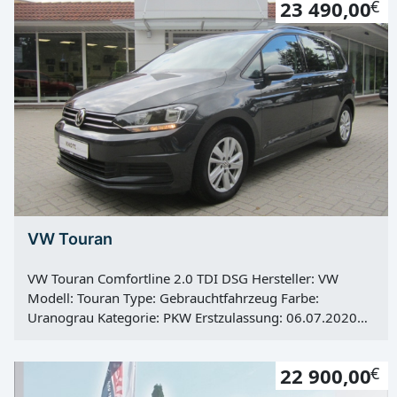
23 490,00
€
Kraftstoff: Super E10 Hubraum: 1984 ccm Leistung: 180
KW / 245 PS Getriebe: Automatik Antrieb: Frontantrieb
Hu: 01.03.2026 Vorbesitzer: 2
VW Touran
VW Touran Comfortline 2.0 TDI DSG Hersteller: VW
Modell: Touran Type: Gebrauchtfahrzeug Farbe:
Uranograu Kategorie: PKW Erstzulassung: 06.07.2020
Kilometerstand: 31752 Km Türen: 5 Motor: Diesel
Kraftstoff: Diesel Hubraum: 1968 ccm Leistung: 85 KW /
22 900,00
€
116 PS Getriebe: Automatik Antrieb: Frontantrieb Hu:
neu Vorbesitzer: 1