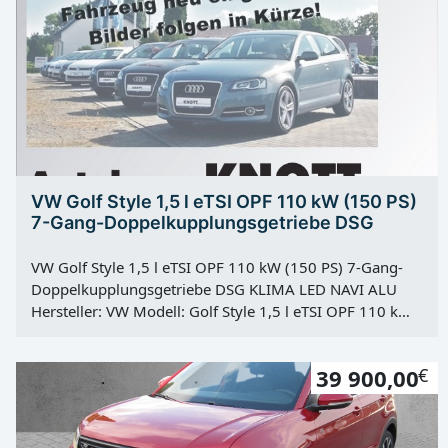
VW Golf Style 1,5 l eTSI OPF 110 kW (150 PS)
7-Gang-Doppelkupplungsgetriebe DSG
VW Golf Style 1,5 l eTSI OPF 110 kW (150 PS) 7-Gang-
Doppelkupplungsgetriebe DSG KLIMA LED NAVI ALU
Hersteller: VW Modell: Golf Style 1,5 l eTSI OPF 110 kW
(150 PS) 7-Gang-Doppelkupplungsgetriebe DSG Type:
Gebrauchtfahrzeug Farbe: Delfingrau Metallic Kategorie:
39 900,00
€
PKW Erstzulassung: 06.01.2022 Kilometerstand: 54785
Km Türen: 5 Motor: Otto Kraftstoff: Super E10 Hubraum:
1498 ccm Leistung: 110 KW / 150 PS Getriebe:
Automatik Antrieb: Frontantrieb Hu: 01.01.2027