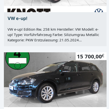
VW e-up!
VW e-up! Edition Rw. 258 km Hersteller: VW Modell: e-
up! Type: Vorführfahrzeug Farbe: Siliziumgrau Metallic
Kategorie: PKW Erstzulassung: 21.05.2024
Kilometerstand: 4000 Km Türen: 5 Motor: Elektro
Kraftstoff: Strom Leistung: 61 KW / 83 PS Getriebe:
15 700,00
€
Automatik Antrieb: Frontantrieb Hu: 01.05.2027
Vorbesitzer: 1