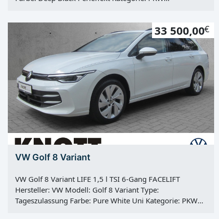
Erstzulassung: 28.03.2024 Kilometerstand: 6000 Km
Türen: 5 Motor: Otto Kraftstoff: Super E10 Hubraum:
33 500,00
€
1498 ccm Leistung: 96 KW / 131 PS Getriebe: manuell
Antrieb: Frontantrieb Hu: 01.03.2027 Vorbesitzer: 1
VW Golf 8 Variant
VW Golf 8 Variant LIFE 1,5 l TSI 6-Gang FACELIFT
Hersteller: VW Modell: Golf 8 Variant Type:
Tageszulassung Farbe: Pure White Uni Kategorie: PKW
Erstzulassung: 24.06.2025 Kilometerstand: 50 Km Türen: