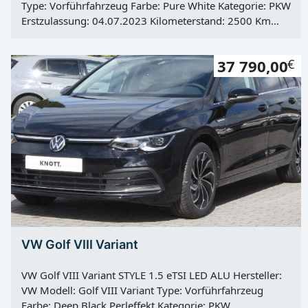
Type: Vorführfahrzeug Farbe: Pure White Kategorie: PKW
Erstzulassung: 04.07.2023 Kilometerstand: 2500 Km
Türen: 2 Motor: Otto Kraftstoff: Super E10 Hubraum:
1498 ccm Leistung: 110 KW / 150 PS Getriebe:
37 790,00
€
Automatik Antrieb: Frontantrieb Hu: 01.07.2026
Vorbesitzer: 1
VW Golf VIII Variant
VW Golf VIII Variant STYLE 1.5 eTSI LED ALU Hersteller:
VW Modell: Golf VIII Variant Type: Vorführfahrzeug
Farbe: Deep Black Perleffekt Kategorie: PKW