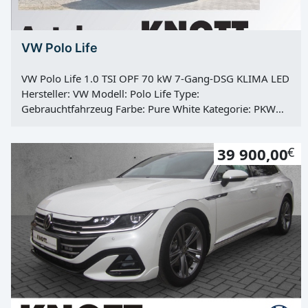
VW Polo Life
VW Polo Life 1.0 TSI OPF 70 kW 7-Gang-DSG KLIMA LED
Hersteller: VW Modell: Polo Life Type:
Gebrauchtfahrzeug Farbe: Pure White Kategorie: PKW
Erstzulassung: 27.10.2022 Kilometerstand: 42084 Km
Türen: 4 Motor: Otto Kraftstoff: Super E10 Hubraum:
39 900,00
€
999 ccm Leistung: 70 KW / 95 PS Getriebe: Automatik
Antrieb: Frontantrieb Vorbesitzer: 1