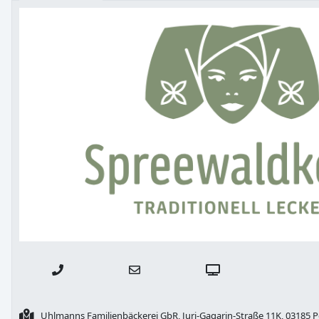
Uhlmanns Familienbäckerei GbR, Juri-Gagarin-Straße 11K, 03185 P