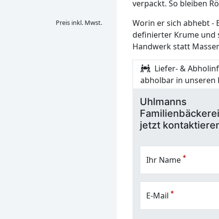
verpackt. So bleiben R
Worin er sich abhebt -
Preis inkl. Mwst.
definierter Krume und
Handwerk statt Massen
Liefer- & Abholin
abholbar in unseren F
Uhlmanns
Familienbäckere
jetzt kontaktiere
*
Ihr Name
*
E-Mail