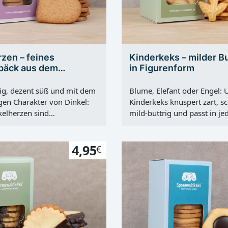
zen – feines
Kinderkeks – milder B
bäck aus dem
in Figurenform
ld
ig, dezent süß und mit dem
Blume, Elefant oder Engel: 
igen Charakter von Dinkel:
Kinderkeks knuspert zart, s
elherzen sind
mild-buttrig und passt in je
tochen und goldbraun
Liebevoll in der Spreewald
erfekt für den Moment, in
gebacken. Jetzt probieren! 
er Tasse Kaffee ein kleiner
4,95
sehen zuerst die Form, Ga
€
. Unser Buttergebäck in
die Feinheit: Der Kinderkek
t eine Liebeserklärung an
Spreewald Kekse vereint ki
erk. Für die Dinkelherzen
Keksfiguren wie Blume, Ele
wir hochwertiges
Engel mit einem angenehm
und echte Butter. Das
Buttergeschmack. Die 5–6
n zarter Biss mit feinem
Teigstärke sorgt für einen z
en Rändern, eine
Knusser, der im Mund sanft 