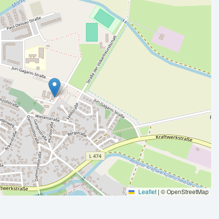
Leaflet
|
© OpenStreetMap