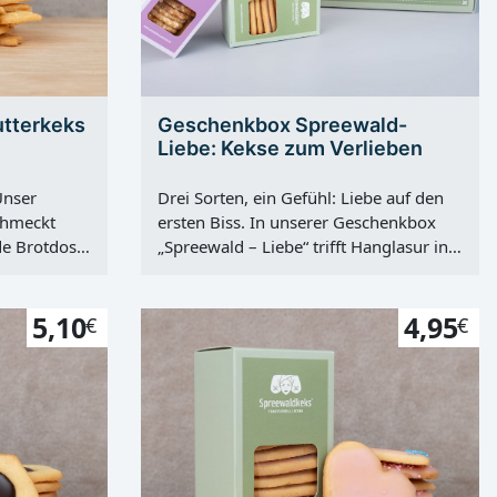
utterkeks
Geschenkbox Spreewald-
Liebe: Kekse zum Verlieben
Unser
Drei Sorten, ein Gefühl: Liebe auf den
chmeckt
ersten Biss. In unserer Geschenkbox
de Brotdose.
„Spreewald – Liebe“ trifft Hanglasur in
-Manufaktur
zartem Rosé auf handgeprägte Motive
Kinderaugen
und nussige Akzente – verpackt in
umen spüren
5,10
einem stabilen, edlen Geschenkkarton
4,95
€
€
s von
mit Herzdesign. Was drin steckt: unsere
ndgerechte
hanglasierten Zuckerherzen in Rosa mit
fant und
feinem Crunch, ikonische
 milden
Spreewaldkekse mit klarer Prägung
 mm dünne
und ausgewogenem Butteraroma
arten
sowie knusprige Plätzchen mit nussiger
zerbricht –
Note. Jede Sorte wird in kleinen