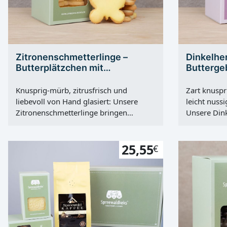
Zitronenschmetterlinge –
Dinkelher
Butterplätzchen mit
Butterge
Zitronenglasur
Spreewa
Knusprig-mürb, zitrusfrisch und
Zart knuspr
liebevoll von Hand glasiert: Unsere
leicht nuss
Zitronenschmetterlinge bringen
Unsere Dink
Sommer auf den Teller. Perfekt zum
handausges
Kaffee, als kleine Aufmerksamkeit oder
gebacken. P
für die Keksdose. Jetzt probieren und
25,55
dem aus ein
€
genießen. Ein Hauch von Sommer
Genuss wird
steckt in jedem Bissen: Die
Herzform is
Zitronenschmetterlinge aus unserer
gutes Handw
Spreewald-Manufaktur verbinden
verwenden 
knusprig-mürbes Buttergebäck mit
Dinkelmehl 
einer dünnen, handgezogenen
Ergebnis: ei
Zitronenglasur. Außen sanft knackig,
Crunch an d