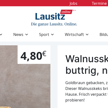
Jobs
Termine
News
Sport
Wirtschaft
Bild
4,80
€
Walnussk
buttrig, 
Goldbraun gebacken, za
Dieser Walnusskeks bri
Hause. Frisch verpackt 
probieren!