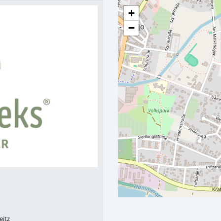
+
−
eitz