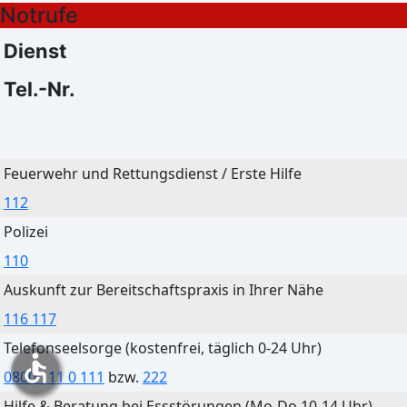
Notrufe
Klarer Himmel
Klarer Himmel
27°C
27°C
Dienst
16°C
14°C
Tel.-Nr.
Bautzen
Feuerwehr und Rettungsdienst / Erste Hilfe
Heute
Morgen
112
Klarer Himmel
Klarer Himmel
Polizei
27°C
27°C
110
16°C
14°C
Auskunft zur Bereitschaftspraxis in Ihrer Nähe
116 117
Telefonseelsorge (kostenfrei, täglich 0-24 Uhr)
accessible
0800 111 0 111
bzw.
222
Cottbus
Hilfe & Beratung bei Essstörungen (Mo-Do 10-14 Uhr)