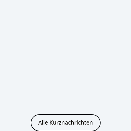
16°C
14°C
Bautzen
Heute
Morgen
Klarer Himmel
Klarer Himmel
27°C
27°C
16°C
14°C
Cottbus
Heute
Morgen
Alle Kurznachrichten
Klarer Himmel
Klarer Himmel