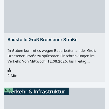
vorübergehenden Einschränkungen.
Baustelle Groß Breesener Straße
In Guben kommt es wegen Bauarbeiten an der Groß
Breesener Straße zu spürbaren Einschränkungen im
Verkehr. Von Mittwoch, 12.08.2026, bis Freitag,
21.08.2026 wird im Auftrag der Deutschen Bahn das
Entwässerungsbecken neben der Straße unmittelbar
2 Min
vor dem Bahnübergang saniert. Während der Arbeiten
ist die Groß Breesener Straße im betroffenen Bereich
nur in Richtung Stadtzentrum Guben befahrbar. Wer die
NEU
Verkehr & Infrastruktur
Stadt in Richtung Eisenhüttenstadt verlassen will, kann
diesen Abschnitt in der Zeit nicht nutzen. Umleitung
über Sembten und Steinsdorf Der Verkehr aus Guben