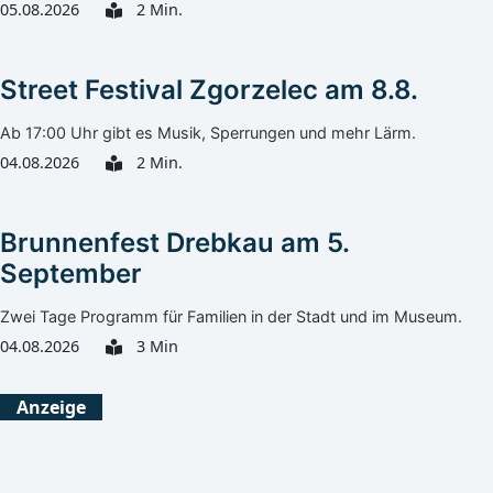
05.08.2026
2 Min.
Street Festival Zgorzelec am 8.8.
Ab 17:00 Uhr gibt es Musik, Sperrungen und mehr Lärm.
04.08.2026
2 Min.
Brunnenfest Drebkau am 5.
September
Zwei Tage Programm für Familien in der Stadt und im Museum.
04.08.2026
3 Min
Görlitz
Heute
Morgen
Anzeige
Klarer Himmel
Klarer Himmel
27°C
27°C