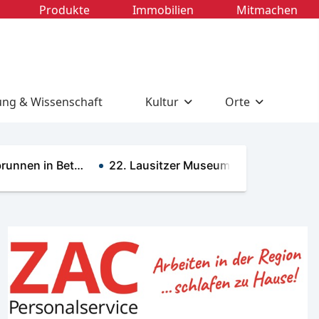
Produkte
Immobilien
Mitmachen
ung & Wissenschaft
Kultur
Orte
unnen in Bet…
22. Lausitzer Museumsnächte
100 T