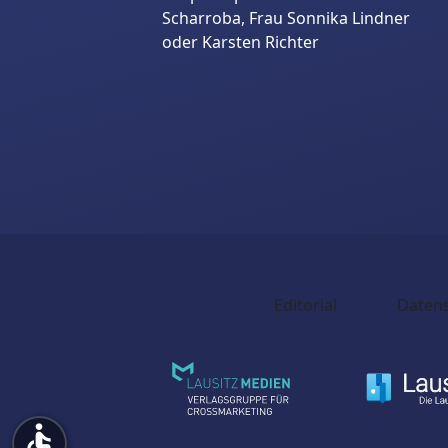
Scharroba, Frau Sonnika Lindner
oder Karsten Richter
Editorial
Daten
accessible