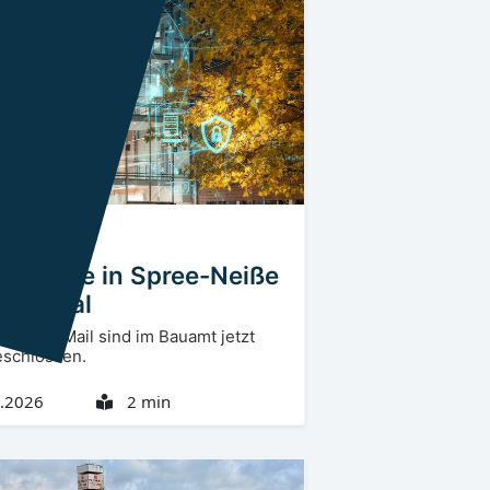
rlausitz
SPN
anträge in Spree-Neiße
t digital
r und E-Mail sind im Bauamt jetzt
schlossen.
.2026
2 min