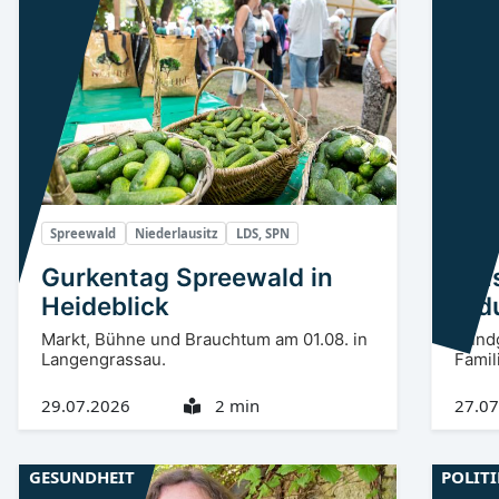
Spreewald
Niederlausitz
LDS, SPN
Niede
Gurkentag Spreewald in
Mus
Heideblick
Ind
Markt, Bühne und Brauchtum am 01.08. in
Rundg
Langengrassau.
Famil
29.07.2026
2 min
27.07
GESUNDHEIT
POLIT