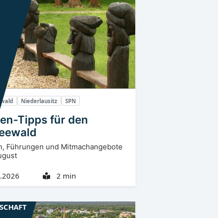
ewald
Niederlausitz
SPN
ien-Tipps für den
eewald
n, Führungen und Mitmachangebote
ugust
.2026
2 min
LSCHAFT