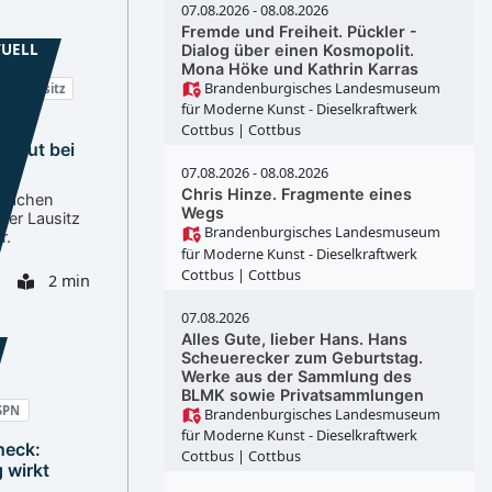
07.08.2026 - 08.08.2026
Fremde und Freiheit. Pückler -
TUELL
Dialog über einen Kosmopolit.
Mona Höke und Kathrin Karras
Brandenburgisches Landesmuseum
Oberlausitz
für Moderne Kunst - Dieselkraftwerk
Cottbus
| Cottbus
stitut bei
07.08.2026 - 08.08.2026
Chris Hinze. Fragmente eines
 machen
Wegs
der Lausitz
Brandenburgisches Landesmuseum
r.
für Moderne Kunst - Dieselkraftwerk
Cottbus
| Cottbus
2 min
07.08.2026
Alles Gute, lieber Hans. Hans
Scheuerecker zum Geburtstag.
Werke aus der Sammlung des
BLMK sowie Privatsammlungen
 SPN
Brandenburgisches Landesmuseum
für Moderne Kunst - Dieselkraftwerk
eck:
Cottbus
| Cottbus
 wirkt