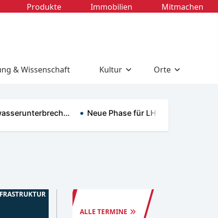
Produkte
Immobilien
Mitmachen
ung & Wissenschaft
Kultur
Orte
serunterbrech…
Neue Phase für LHC-Dauerkarten …
TERMINE
SPN
NFRASTRUKTUR
ALLE TERMINE
SPN