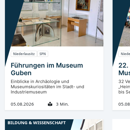
Niederlausitz
SPN
Niede
Führungen im Museum
22.
Guben
Mu
Einblicke in Archäologie und
32 Ve
Museumskuriositäten im Stadt- und
„Heim
Industriemuseum
bis S
05.08.2026
3 Min.
05.08
BILDUNG & WISSENSCHAFT