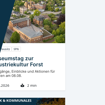
rlausitz
SPN
eumstag zur
ustriekultur Forst
änge, Einblicke und Aktionen für
ien am 08.08.
.2026
2 min
IK & KOMMUNALES