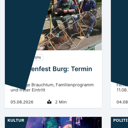
Spreewald
SPN
Niede
Trachtenfest Burg: Termin
Kin
2026
Res
Drei Tage Brauchtum, Familienprogramm
Ferie
und freier Eintritt
11.08
05.08.2026
2 Min
04.08
KULTUR
POLIT