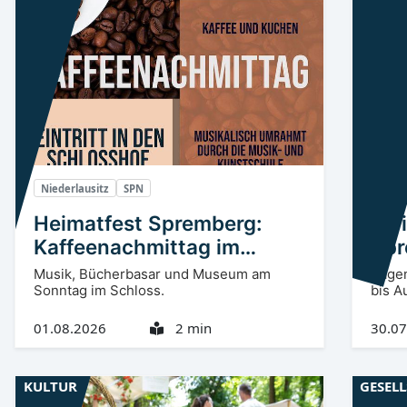
Niederlausitz
SPN
Spre
Heimatfest Spremberg:
Fer
Kaffeenachmittag im
Spr
Schlosshof
Musik, Bücherbasar und Museum am
Sage
Sonntag im Schloss.
bis A
01.08.2026
2 min
30.07
KULTUR
GESEL