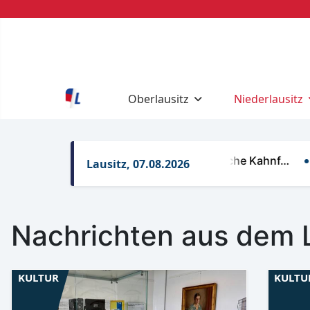
Oberlausitz
Niederlausitz
Regelungen für gewerbliche Kahnf…
Ret
Lausitz, 07.08.2026
Nachrichten aus dem 
KULTUR
KULTU