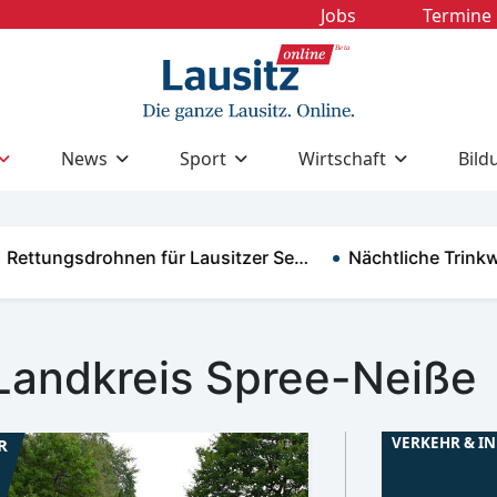
Jobs
Termine
News
Sport
Wirtschaft
Bild
tungsdrohnen für Lausitzer Se…
Nächtliche Trinkwas
Landkreis Spree-Neiße
VERKEHR & I
R
Niederlausitz