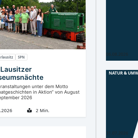
Baustelle Gr
Straße
Einbahnstraße 
Einschränkung
Busverkehr dur
der Deutschen
bis 21. August
06.08.2026
rlausitz
SPN
 Lausitzer
NATUR & UM
seumsnächte
Niederlausitz
ranstaltungen unter dem Motto
BZ, CB, EE, GR, L
atgeschichten in Aktion“ von August
eptember 2026
Wasserwirtsc
Zukunft der L
.2026
2 Min.
Sachsen und B
bauen Zusamme
31.07.2026