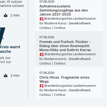
07.08.2026
ken, KI nutzen
gramme sichern
Aufnahmezustand.
Sammlungszugänge aus den
Jahren 2021-2025
2 min
Brandenburgisches Landesmuseum
für Moderne Kunst - Dieselkraftwerk
Cottbus
| Cottbus
T
07.08.2026
SPN
Fremde und Freiheit. Pückler -
Dialog über einen Kosmopolit.
Kreis warnt
Mona Höke und Kathrin Karras
masche
Brandenburgisches Landesmuseum
uck zur
für Moderne Kunst - Dieselkraftwerk
fort zur
Cottbus
| Cottbus
07.08.2026
2 min
Chris Hinze. Fragmente eines
Wegs
Brandenburgisches Landesmuseum
für Moderne Kunst - Dieselkraftwerk
Cottbus
| Cottbus