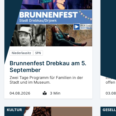
Niederlausitz
SPN
Niede
Brunnenfest Drebkau am 5.
Kup
September
pla
Zwei Tage Programm für Familien in der
Infor
Stadt und im Museum.
offen
04.08.2026
3 Min
03.08
KULTUR
GESEL