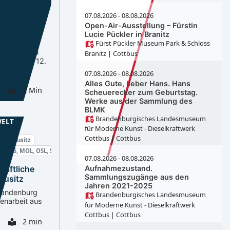
oß Breesener
07.08.2026 - 08.08.2026
Open-Air-Ausstellung – Fürstin
Lucie Pückler in Branitz
und
Fürst Pückler Museum Park & Schloss
en im
ch Arbeiten
Branitz
| Cottbus
 Bahn vom 12.
 2026
07.08.2026 - 08.08.2026
Alles Gute, lieber Hans. Hans
2 Min
Scheuerecker zum Geburtstag.
Werke aus der Sammlung des
BLMK
Brandenburgisches Landesmuseum
WELT
für Moderne Kunst - Dieselkraftwerk
Cottbus
| Cottbus
Oberlausitz
DS, LOS, MOL, OSL, SPN
07.08.2026 - 08.08.2026
haftliche
Aufnahmezustand.
Sammlungszugänge aus den
ausitz
Jahren 2021-2025
randenburg
Brandenburgisches Landesmuseum
narbeit aus
für Moderne Kunst - Dieselkraftwerk
Cottbus
| Cottbus
2 min