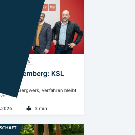
rlausitz
CB, SPN
fer Spremberg: KSL
nt neu
aum zum Bergwerk, Verfahren bleibt
 vor Ort
.2026
3 min
LSCHAFT