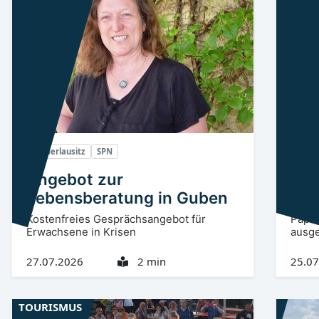
Niederlausitz
SPN
Niede
Angebot zur
Bau
Lebensberatung in Guben
jetz
Kostenfreies Gesprächsangebot für
Papie
Erwachsene in Krisen
ausge
27.07.2026
2 min
25.07
TOURISMUS