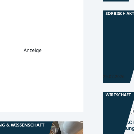
SORBISCH AK
Niederlausitz
BZ, CB, SPN
Sorbisches In
Copernico
Anzeige
Neue Beiträge
Forschung aus 
online sichtbare
29.07.2026
WIRTSCHAFT
Niederlausitz
CB, EE, LDS, OSL,
HandwerksCh
NG & WISSENSCHAFT
Weiterbildung