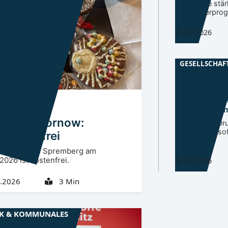
Fachkräfte stär
und Förderpro
29.07.2026
GESELLSCHAF
Niederlausitz
Spree-Neiße-
rlausitz
SPN
vor Betrugs
deruni Hornow:
Kreis rät bei Dr
Unterschrift so
tplätze frei
Vorsicht.
nangebot in Spremberg am
.2026 ist kostenfrei.
24.07.2026
.2026
3 Min
IK & KOMMUNALES