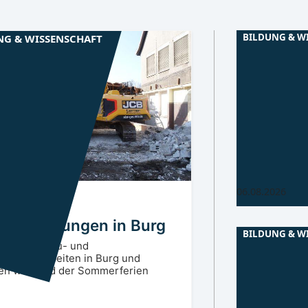
BILDUNG & W
NG & WISSENSCHAFT
Niederlausitz
Rettungsdroh
Lausitzer Se
BTU-Forschend
mathematisch
Optimierungsmo
Einsatz autono
Flugsysteme
06.08.2026
ewald
SPN
ulsanierungen in Burg
BILDUNG & W
greiche Bau- und
ierungsarbeiten in Burg und
Niederlausitz
en während der Sommerferien
BTU-Mathe op
Basketball