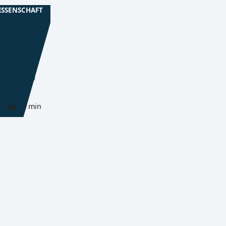
ISSENSCHAFT
r für's
n Bautzen
 neue
n und feste
2 min