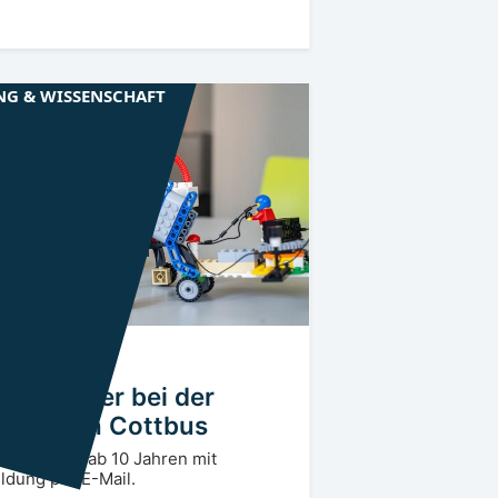
NG & WISSENSCHAFT
rlausitz
CB
o-Roboter bei der
deruni in Cottbus
nworkshop ab 10 Jahren mit
dung per E-Mail.