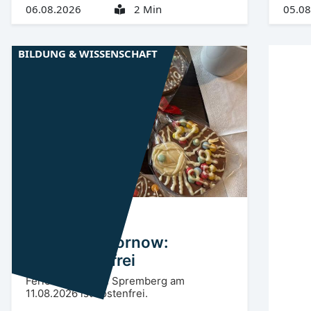
06.08.2026
2 Min
05.08
BILDUNG & WISSENSCHAFT
Niederlausitz
SPN
Kinderuni Hornow:
Restplätze frei
Ferienangebot in Spremberg am
11.08.2026 ist kostenfrei.