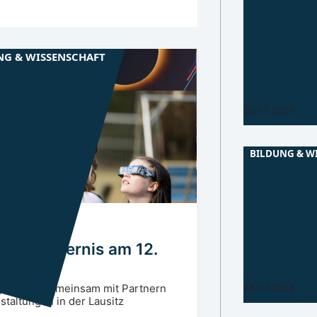
Niederlausitz
Kinder-Kurse 
Musikschule
NG & WISSENSCHAFT
Ab Oktober sta
mittwochs zwei
Familien.
30.07.2026
BILDUNG & W
Niederlausitz
Volkshochsc
Herzberg läd
ausitz
GR
Mitmachen e
Angebote für Al
nenfinsternis am 12.
Kreativität und 
bald.
ust
28.07.2026
estaltet gemeinsam mit Partnern
staltungen in der Lausitz