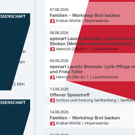
07.08.2026
Familien - Workshop Brot backen
ISSENSCHAFT
Krabat-Mühle
| Hoyerswerda
CB
08.08.2026
nen für
openart Lausitz Biennale: Lyrische Land
en
Sticken (Mehrgenerationen-Workshop)
Heinrich-Zille-Str. 1
| Lauchhammer
e entwickeln
es
09.08.2026
dell für den
openart Lausitz Biennale: Lyrik-Pflege m
mer
und Frida Teller
Heinrich-Zille-Str. 1
| Lauchhammer
2 Min
13.08.2026
Offener Spieletreff
Schloss und Festung Senftenberg
| Senften
ISSENSCHAFT
14.08.2026
CB
Familien - Workshop Brot backen
Krabat-Mühle
| Hoyerswerda
timiert
15.08.2026