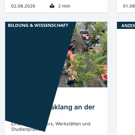
02.08.2026
2 min
01.08
BILDUNG & WISSENSCHAFT
ANZEI
Niederlausitz
CB
Semesterausklang an der
BTU
Einblicke in Ateliers, Werkstätten und
Studienpraxis