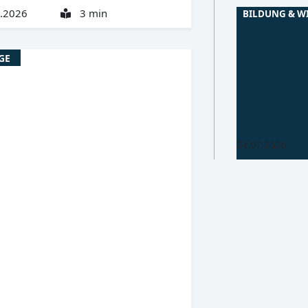
.2026
3 min
BILDUNG & W
Oberlausitz
BZ
GE
Neuer Anbiete
Schulessen i
Ab 2026 gelten
Zuständigkeite
Preise.
24.07.2026