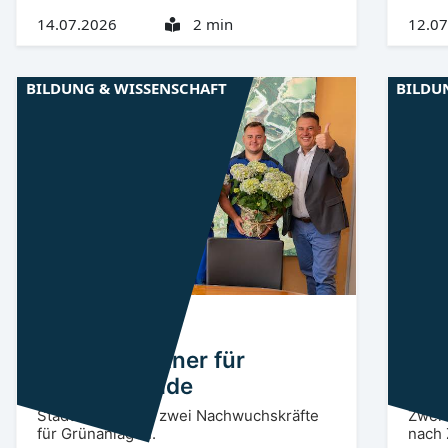
14.07.2026
2 min
12.07
BILDUNG & WISSENSCHAFT
BILDU
Niederlausitz
OSL
Niede
Frische Gärtner für
Cot
Schwarzheide
Fin
Stadt übernimmt zwei Nachwuchskräfte
Zwei 
für Grünanlagen.
nach 