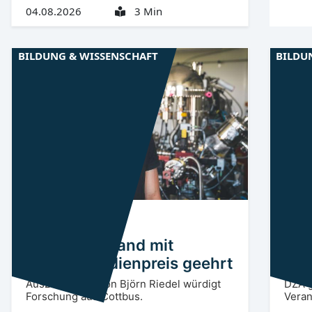
04.08.2026
3 Min
BILDUNG & WISSENSCHAFT
BILDU
Niederlausitz
CB
Oberl
BTU-Doktorand mit
Son
Physik-Studienpreis geehrt
Aug
Auszeichnung von Björn Riedel würdigt
DZA g
Forschung aus Cottbus.
Veran