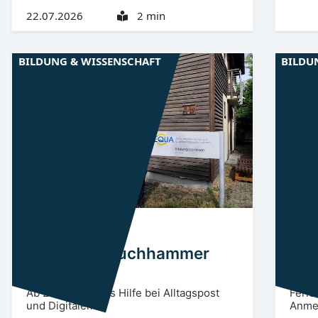
22.07.2026
2 min
BILDUNG & WISSENSCHAFT
BILDU
Niederlausitz
OSL
Niede
Lerncafé Lauchhammer
Leg
startet
Kin
Ab 20. Juli gibt es Hilfe bei Alltagspost
Ferie
und Digitalem.
Anmel