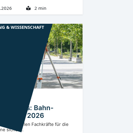
.2026
2 min
NG & WISSENSCHAFT
rlausitz
CB, OSL
 Cottbus: Bahn-
dium ab 2026
Module sollen Fachkräfte für die
ne sichern.