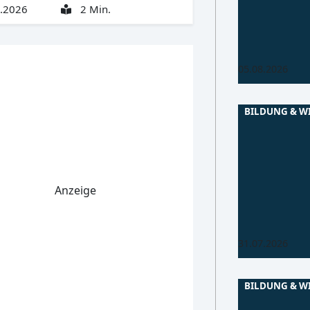
Mathematik-Mod
.2026
2 Min.
fairere und nac
Spielpläne im 
Sport
05.08.2026
BILDUNG & W
Oberlausitz
GR
Startzeiten fü
Schulen
Anzeige
Alle Anfangsze
Schuljahressta
im Überblick
31.07.2026
BILDUNG & W