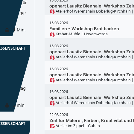
ell sorgt für
openart Lausitz Biennale: Workshop Zei
hhaltigere
Atelierhof Werenzhain Doberlug-Kirchhain
|
Brandenburger
15.08.2026
Familien - Workshop Brot backen
1 Min.
Krabat-Mühle
| Hoyerswerda
15.08.2026
ISSENSCHAFT
openart Lausitz Biennale: Workshop Zei
Atelierhof Werenzhain Doberlug-Kirchhain
|
16.08.2026
r Görlitz
openart Lausitz Biennale: Workshop Zei
Atelierhof Werenzhain Doberlug-Kirchhain
|
iten zum
rt am Montag
16.08.2026
openart Lausitz Biennale: Workshop Zei
Atelierhof Werenzhain Doberlug-Kirchhain
|
2 min
22.08.2026
Zeit für Malerei, Farben, Kreativität und 
ISSENSCHAFT
Atelier im Zippel
| Guben