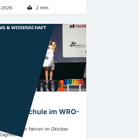
.2026
2 min
NG & WISSENSCHAFT
rlausitz
CB
tbuser Schule im WRO-
ale
Fünftklässler fahren im Oktober
Zagreb.