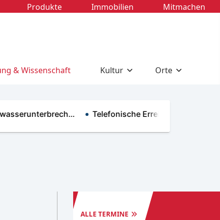
Produkte
Immobilien
Mitmachen
ung & Wissenschaft
Kultur
Orte
sserunterbrech…
Telefonische Erreichbarkeit im R…
TERMINE
BILDUNG & WI
ALLE TERMINE