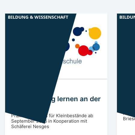
BILDUNG & WISSENSCHAFT
BILDU
Niederlausitz
EE
Spre
Schafhaltung lernen an der
Sch
KVHS
Umfan
Renov
Praxisnaher Kurs für Kleinbestände ab
Bries
September 2026 in Kooperation mit
Schäferei Nesges