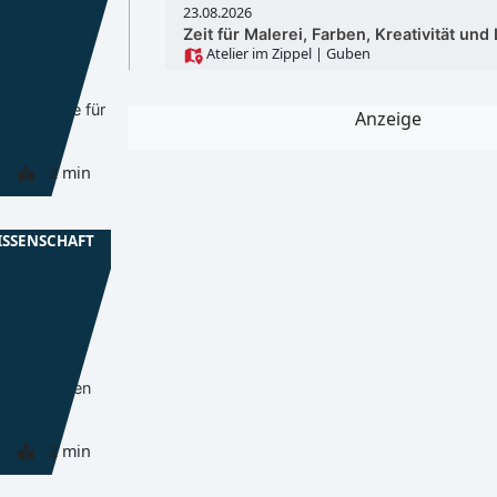
LDS
23.08.2026
Zeit für Malerei, Farben, Kreativität und 
in der
Atelier im Zippel
| Guben
 Lübben:
rten
 Angebote für
Anzeige
2 min
ISSENSCHAFT
EE
hule
t zum
in
ltag,
Beruf starten
2 min