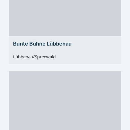
Bunte Bühne Lübbenau
Lübbenau/Spreewald