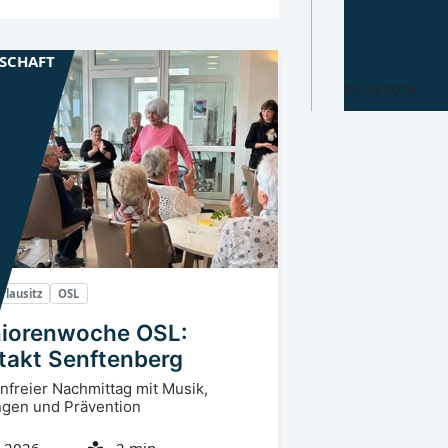
gesperrt
Bahnübergang 
18.05.2026, für
LSCHAFT
24.04.2026
rlausitz
OSL
iorenwoche OSL:
takt Senftenberg
nfreier Nachmittag mit Musik,
gen und Prävention
.2026
2 min