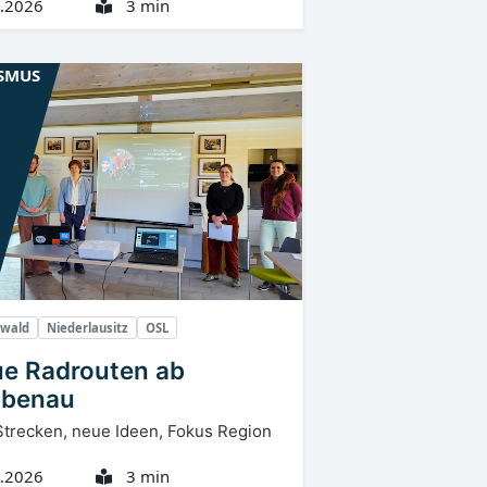
.2026
3 min
SMUS
ewald
Niederlausitz
OSL
e Radrouten ab
bbenau
Strecken, neue Ideen, Fokus Region
.2026
3 min