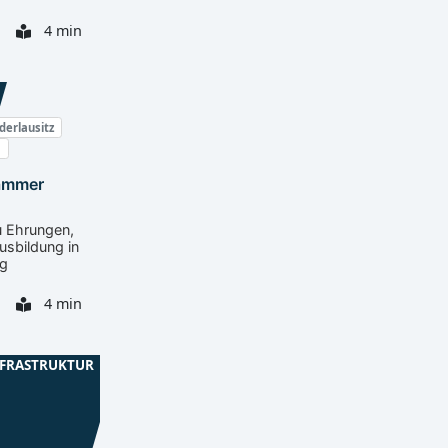
4 min
derlausitz
N
ammer
u Ehrungen,
usbildung in
g
4 min
NFRASTRUKTUR
derlausitz
OSL
aße Lübbenau