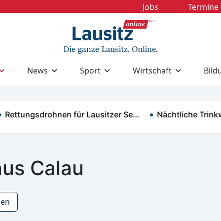
Jobs
Termine
News
Sport
Wirtschaft
Bild
ungsdrohnen für Lausitzer Se…
Nächtliche Trinkwass
aus Calau
zen