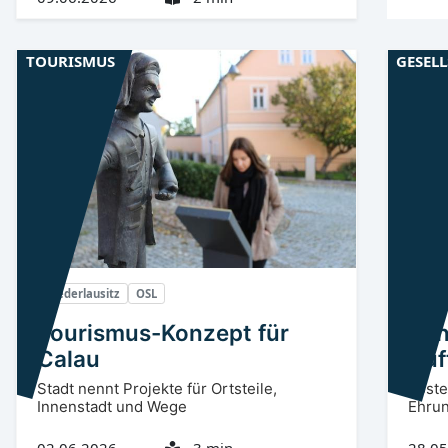
TOURISMUS
GESEL
Niederlausitz
OSL
Niede
Tourismus-Konzept für
Sen
Calau
Auf
Stadt nennt Projekte für Ortsteile,
Koste
Innenstadt und Wege
Ehrun
02.06.2026
3 min
28.05