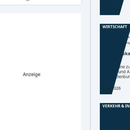
01.06.2026
WIRTSCHAFT
Spreewald
Nie
CB, LDS, OSL, SP
Handwerksk
informiert
Juni-Termine z
Beratung und A
Anzeige
Südbrandenbur
01.06.2026
VERKEHR & I
Spreewald
Nie
Berliner Str