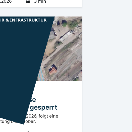
.2026
3 min
HR & INFRASTRUKTUR
rlausitz
OSL
nhofstraße
ftenberg gesperrt
ntag, 04.05.2026, folgt eine
tung bis Oktober.