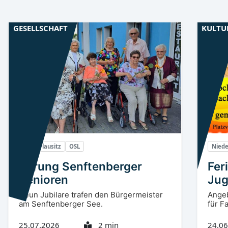
GESELLSCHAFT
KULTU
Niederlausitz
OSL
Niede
Ehrung Senftenberger
Fer
Senioren
Jug
Neun Jubilare trafen den Bürgermeister
Angeb
am Senftenberger See.
für F
25.07.2026
2 min
24.06