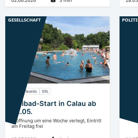
GESELLSCHAFT
POLIT
Niederlausitz
OSL
Niede
Freibad-Start in Calau ab
Ale
22.05.
Neuer
Obers
Eröffnung um eine Woche verlegt, Eintritt
am Freitag frei