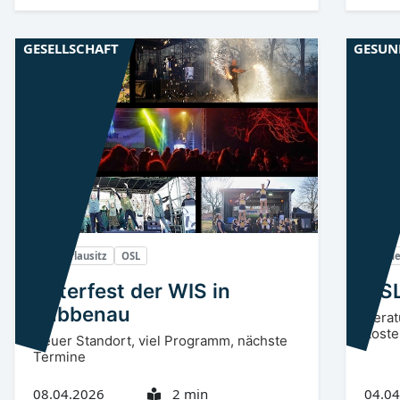
GESELLSCHAFT
GESUN
Niederlausitz
OSL
Niede
Osterfest der WIS in
OSL
Lübbenau
Berat
koste
Neuer Standort, viel Programm, nächste
Termine
08.04.2026
2 min
04.04