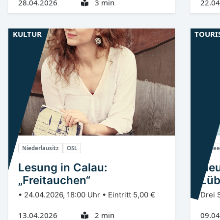
28.04.2026
3 min
22.04
KULTUR
TOURI
Niederlausitz
OSL
Spre
Lesung in Calau:
Neu
„Freitauchen“
Lü
• 24.04.2026, 18:00 Uhr • Eintritt 5,00 €
Drei 
13.04.2026
2 min
09.04