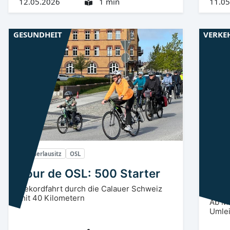
12.05.2026
1 min
11.05
GESUNDHEIT
VERKE
Niederlausitz
OSL
Niede
Tour de OSL: 500 Starter
Bah
Sen
Rekordfahrt durch die Calauer Schweiz
mit 40 Kilometern
Ab Mo
Umlei