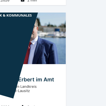
IK & KOMMUNALES
rlausitz
OSL
xander Erbert im Amt
 Landrat im Landkreis
preewald-Lausitz