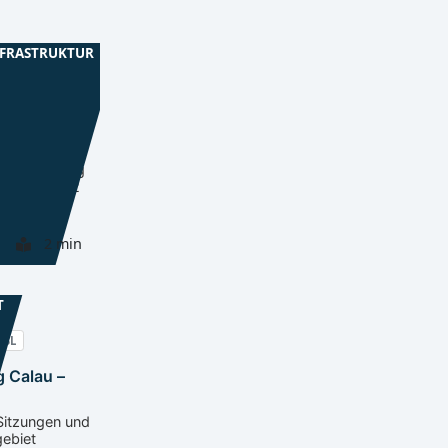
NFRASTRUKTUR
OSL
 K6625 ab
 Ortseingang
cht, Bus 612
2 min
T
OSL
g Calau –
Sitzungen und
gebiet