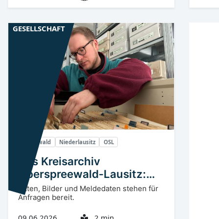
GESELLSCHAFT
Spreewald
Niederlausitz
OSL
Das Kreisarchiv
Oberspreewald‑Lausitz:
Hilfe für Bürger
Akten, Bilder und Meldedaten stehen für
Anfragen bereit.
09.06.2026
2 min