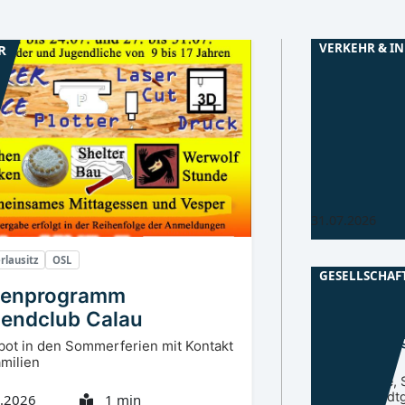
VERKEHR & I
R
Niederlausitz
Sperrung der
August
A13-Brücke bis
drei Wochen di
fährt anders.
31.07.2026
rlausitz
OSL
GESELLSCHAF
ienprogramm
Niederlausitz
endclub Calau
Veranstaltun
ot in den Sommerferien mit Kontakt
Juni 2026
amilien
Märkte, Feste, 
Kultur im Stadt
.2026
1 min