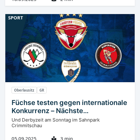
SPORT
Oberlausitz
GR
Füchse testen gegen internationale
Konkurrenz – Nächste
Vorbereitungsaufgaben warten
Und Derbyzeit am Sonntag im Sahnpark
Crimmitschau
05.09.2025
3 min