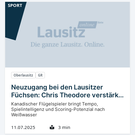
SPORT
Oberlausitz
GR
Neuzugang bei den Lausitzer
Füchsen: Chris Theodore verstärkt
die Offensive
Kanadischer Flügelspieler bringt Tempo,
Spielintelligenz und Scoring-Potenzial nach
Weißwasser
11.07.2025
3 min