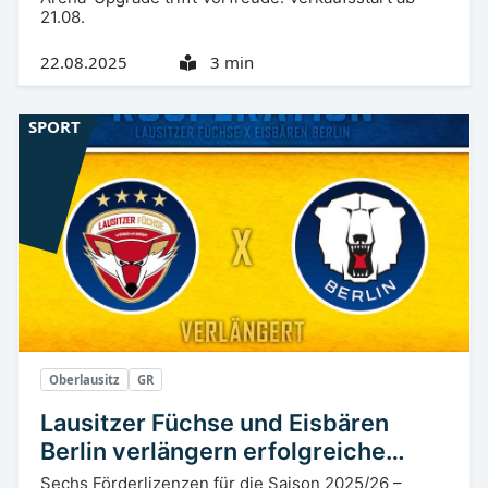
21.08.
22.08.2025
3 min
SPORT
Oberlausitz
GR
Lausitzer Füchse und Eisbären
Berlin verlängern erfolgreiche
Kooperation
Sechs Förderlizenzen für die Saison 2025/26 –