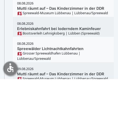
08.08.2026
Mutti räumt auf – Das Kinderzimmer in der DDR
Spreewald-Museum Lübbenau
| Lübbenau/Spreewald
08.08.2026
Erlebniskahnfahrt bei loderndem Kaminfeuer
Bootsverleih Lehnigksberg
| Lübben (Spreewald)
08.08.2026
Spreewälder Lichtnachtkahnfahrten
Grosser Spreewaldhafen Lübbenau
|
Lübbenau/Spreewald
accessible
09.08.2026
Mutti räumt auf – Das Kinderzimmer in der DDR
Spreewald-Museum Lübbenau
| Lübbenau/Spreewald
09.08.2026
Erlebniskahnfahrt bei loderndem Kaminfeuer
Bootsverleih Lehnigksberg
| Lübben (Spreewald)
09.08.2026
Spreewaldkrimi Kahnfahrt