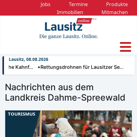
Jobs
Termine
Produkte
Immobilien
Mitmachen
Lausitz, 08.08.2026
che Kahnf…
Rettungsdrohnen für Lausitzer Se…
Nächt
Nachrichten aus dem
Landkreis Dahme-Spreewald
TOURISMUS