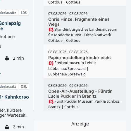
Cottbus
| Cottbus
derlausitz
LDS
07.08.2026 - 08.08.2026
Chris Hinze. Fragmente eines
Schlepzig
Wegs
ch
Brandenburgisches Landesmuseum
für Moderne Kunst - Dieselkraftwerk
ehobene
Cottbus
| Cottbus
d
08.08.2026 - 08.08.2026
Papierherstellung kinderleicht
2 min
Freilandmuseum Lehde
Lübbenau/Spreewald
|
Lübbenau/Spreewald
08.08.2026 - 09.08.2026
derlausitz
OSL
Open-Air-Ausstellung – Fürstin
Lucie Pückler in Branitz
ür Kahnkorso
Fürst Pückler Museum Park & Schloss
Branitz
| Cottbus
der, kürzere
er Wartezeit.
Anzeige
2 min