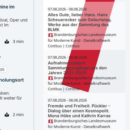
mine im
07.08.2026 - 08.08.2026
Alles Gute, lieber Hans. Hans
Scheuerecker zum Geburtstag.
ival, Oper und
Werke aus der Sammlung des
kt im
BLMK
Brandenburgisches Landesmuseum
für Moderne Kunst - Dieselkraftwerk
3 min
Cottbus
| Cottbus
07.08.2026 - 08.08.2026
Aufnahmezustand.
Sammlungszugänge aus den
LDS
Jahren 2021-2025
Brandenburgisches Landesmuseum
rholungsort
für Moderne Kunst - Dieselkraftwerk
Cottbus
| Cottbus
eben:
t weiter für
07.08.2026 - 08.08.2026
Fremde und Freiheit. Pückler -
Dialog über einen Kosmopolit.
2 min
Mona Höke und Kathrin Karras
Brandenburgisches Landesmuseum
für Moderne Kunst - Dieselkraftwerk