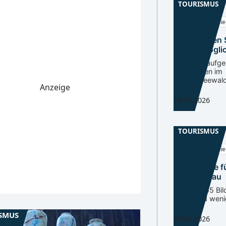
TOURISMUS
Spreewald
Nie
Kahnfahrten 
wieder mögli
Teilweise aufg
Sperrungen im
Unterspreewal
Anzeige
16.07.2026
TOURISMUS
Spreewald
Nie
Neue Route f
in Lübbenau
Mehr als 55 Bil
Wege und wenig
SMUS
22.06.2026