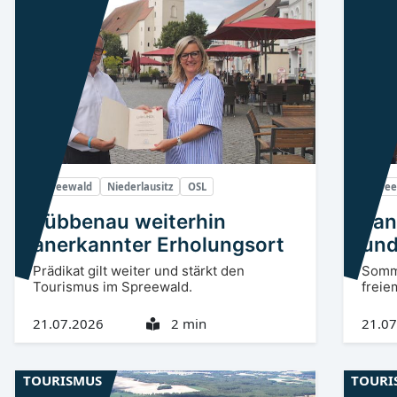
Spreewald
Niederlausitz
OSL
Spre
Lübbenau weiterhin
Lan
anerkannter Erholungsort
und
Prädikat gilt weiter und stärkt den
Somm
Tourismus im Spreewald.
freiem
21.07.2026
2 min
21.07
TOURISMUS
TOURI