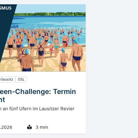
SMUS
rlausitz
OSL
een-Challenge: Termin
ht
n an fünf Ufern im Lausitzer Revier
.2026
3 min