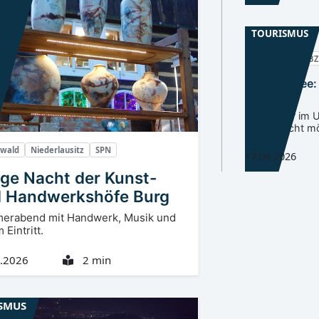
TOURISMUS
Oberlausitz
BZ
Scheibe-See: 
zu
- Westufer im
derzeit nicht m
ewald
Niederlausitz
SPN
17.04.2026
ge Nacht der Kunst-
 Handwerkshöfe Burg
erabend mit Handwerk, Musik und
 Eintritt.
.2026
2 min
SMUS