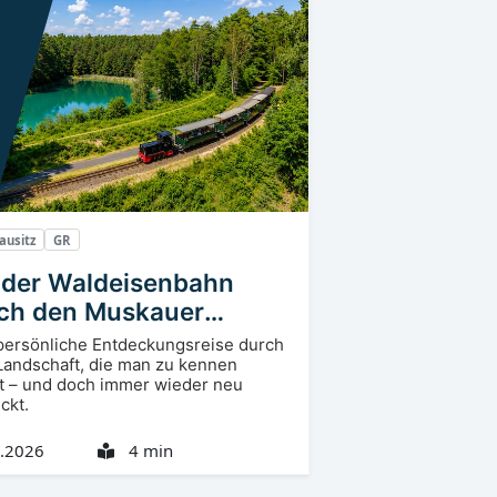
ausitz
GR
 der Waldeisenbahn
ch den Muskauer
tenbogen
persönliche Entdeckungsreise durch
Landschaft, die man zu kennen
t – und doch immer wieder neu
ckt.
.2026
4 min