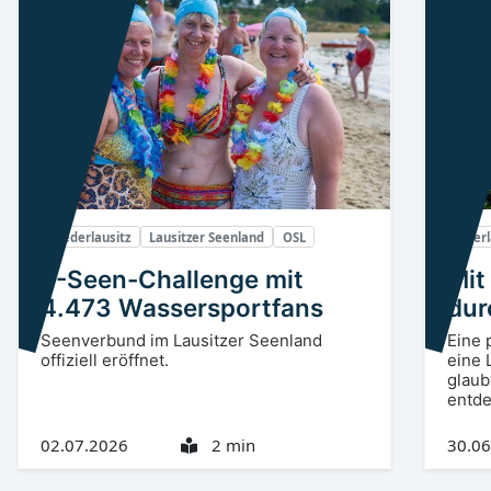
Niederlausitz
Lausitzer Seenland
OSL
Oberl
5-Seen-Challenge mit
Mit
4.473 Wassersportfans
dur
Fal
Seenverbund im Lausitzer Seenland
Eine 
offiziell eröffnet.
eine 
glaub
entde
02.07.2026
2 min
30.06