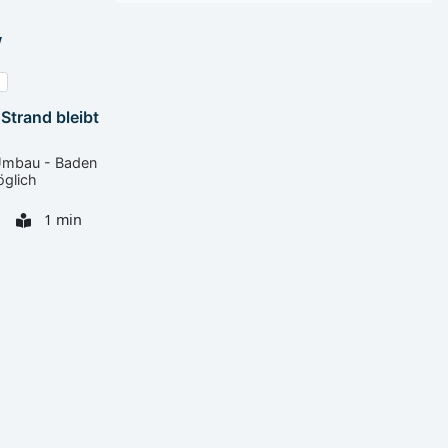
Strand bleibt
 Umbau - Baden
öglich
1 min