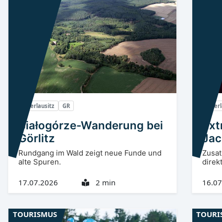
Oberlausitz
GR
Oberl
Białogórze-Wanderung bei
Ext
Görlitz
Jac
Rundgang im Wald zeigt neue Funde und
Zusat
alte Spuren.
direkt
17.07.2026
2 min
16.07
TOURISMUS
TOURI