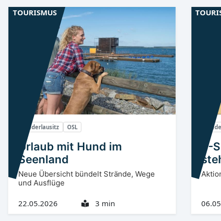
TOURISMUS
TOURI
Niederlausitz
OSL
Niede
Urlaub mit Hund im
5-S
Seenland
ste
Neue Übersicht bündelt Strände, Wege
Aktio
und Ausflüge
22.05.2026
3 min
06.05