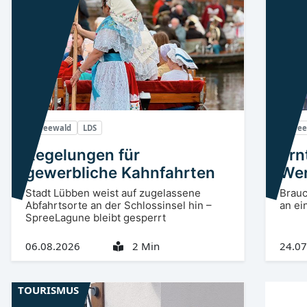
Spreewald
LDS
Spre
Regelungen für
Ern
gewerbliche Kahnfahrten
Wer
Stadt Lübben weist auf zugelassene
Brauc
Abfahrtsorte an der Schlossinsel hin –
an ei
SpreeLagune bleibt gesperrt
06.08.2026
2 Min
24.07
TOURISMUS