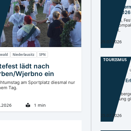
Neuzelle Ter
August 2026
Führungen, Fest
Freibad kompa
Überblick.
29.07.2026
ewald
Niederlausitz
SPN
TOURISMUS
tefest lädt nach
Niederlausitz
ben/Wjerbno ein
Goyatz als E
htumstag am Sportplatz diesmal nur
bestätigt
nem Tag.
Urkunde überg
Anerkennung gil
den Ort
.2026
1 min
25.07.2026