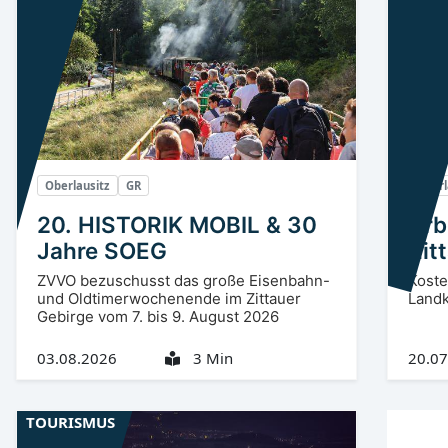
Oberlausitz
GR
Oberl
20. HISTORIK MOBIL & 30
Arb
Jahre SOEG
Zit
ZVVO bezuschusst das große Eisenbahn-
Koste
und Oldtimerwochenende im Zittauer
Landk
Gebirge vom 7. bis 9. August 2026
03.08.2026
3 Min
20.07
TOURISMUS