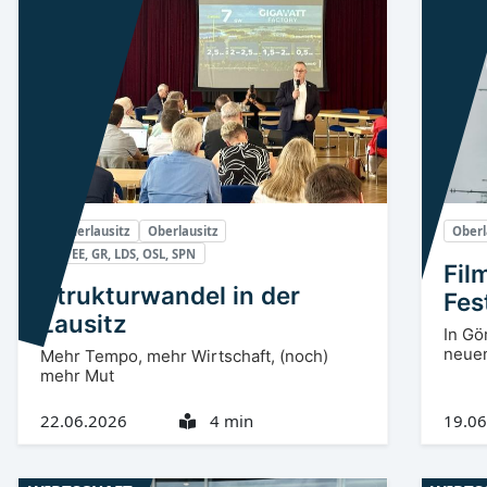
Niederlausitz
Oberlausitz
Oberl
CB, EE, GR, LDS, OSL, SPN
Fil
Strukturwandel in der
Fes
Lausitz
In Gör
neuen
Mehr Tempo, mehr Wirtschaft, (noch)
mehr Mut
22.06.2026
4 min
19.06