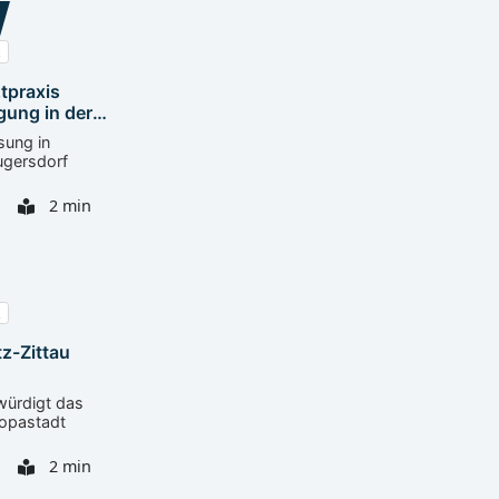
tpraxis
gung in der
sung in
gersdorf
2 min
tz-Zittau
edaille
würdigt das
ropastadt
2 min