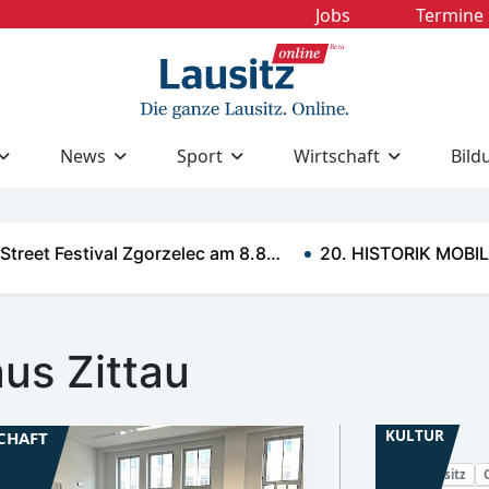
Jobs
Termine
News
Sport
Wirtschaft
Bild
t Festival Zgorzelec am 8.8…
20. HISTORIK MOBIL & 30
us Zittau
KULTUR
CHAFT
Niederlausitz