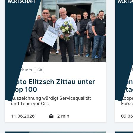
WIRTSCHAFT
WIRTS
Oberlausitz
GR
Oberl
Auto Elitzsch Zittau unter
Lan
Top 100
Sta
unt
Auszeichnung würdigt Servicequalität
Koope
und Team vor Ort.
Me
Forsc
11.06.2026
2 min
09.06