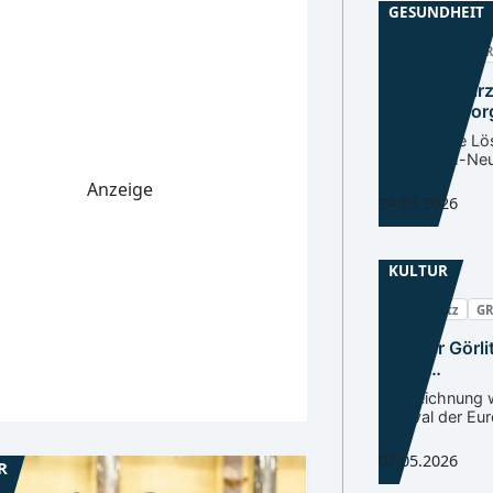
GESUNDHEIT
Oberlausitz
GR
Neue Hautarz
stärkt Versor
Oberlausitz
kooperative Lö
Ebersbach-Neu
Anzeige
24.05.2026
KULTUR
Oberlausitz
GR
Theater Görli
erhält
Europastadtm
Auszeichnung 
Festival der Eu
07.05.2026
R