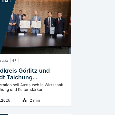
CHAFT
ausitz
GR
dkreis Görlitz und
dt Taichung
erzeichnen
ration soll Austausch in Wirtschaft,
morandum
hung und Kultur stärken.
.2026
2 min