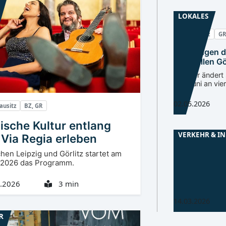
LOKALES
Oberlausitz
GR
Sperrungen 
Baustellen Gö
Verkehr ändert 
und Juni an vier
02.05.2026
ausitz
BZ, GR
ische Kultur entlang
VERKEHR & I
 Via Regia erleben
hen Leipzig und Görlitz startet am
Oberlausitz
GR
.2026 das Programm.
Baustellenin
Görlitz
.2026
3 min
14.03.2026
R