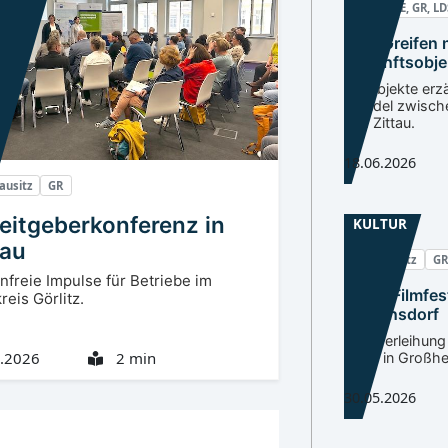
BZ, CB, EE, GR, L
Zum Greifen 
Zukunftsobje
Lausitz
99 Objekte erz
Wandel zwisch
und Zittau.
18.06.2026
ausitz
GR
eitgeberkonferenz in
KULTUR
tau
Oberlausitz
GR
nfreie Impulse für Betriebe im
Neiße Filmfest
reis Görlitz.
in Varnsdorf
Preisverleihung
.2026
2 min
Party in Großh
30.05.2026