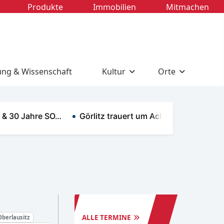
Produkte
Immobilien
Mitmachen
ung & Wissenschaft
Kultur
Orte
 Jahre SO…
Görlitz trauert um Achim Exner …
Fried
TERMINE
ZITTAU
ALLE TERMINE
Oberlausitz