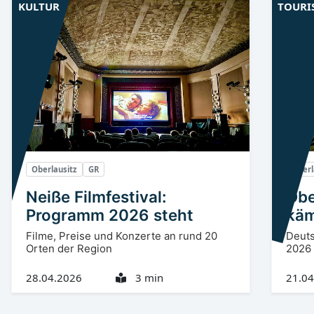
KULTUR
TOURI
Oberlausitz
GR
Oberl
Neiße Filmfestival:
Obe
Programm 2026 steht
käm
Filme, Preise und Konzerte an rund 20
Deut
Orten der Region
2026
28.04.2026
3 min
21.04