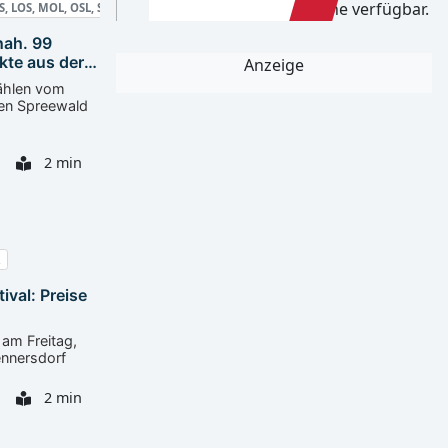
Aktuell sind keine Termine verfügbar.
DS, LOS, MOL, OSL, SPN
nah. 99
kte aus der
Anzeige
ählen vom
en Spreewald
2 min
ival: Preise
 am Freitag,
ennersdorf
2 min