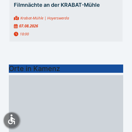
Filmnächte an der KRABAT-Mühle
Krabat-Mühle
| Hoyerswerda
07.08.2026
18:00
Orte in Kamenz
accessible