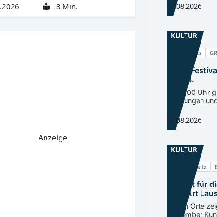
08.08.2026
.2026
3 Min.
KULTUR
Oberlausitz
GR
Street Festiv
am 8.8.
Ab 17:00 Uhr gi
Sperrungen un
04.08.2026
Anzeige
KULTUR
Niederlausitz
Auftakt für di
OpenArt Laus
Sieben Orte zei
September Kun