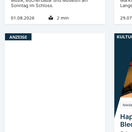
Musik, Bücherbasar und Museum am
Markt
Sonntag im Schloss.
Lange
01.08.2026
2 min
29.07
KULTU
ANZEIGE
Niede
Hap
Ble