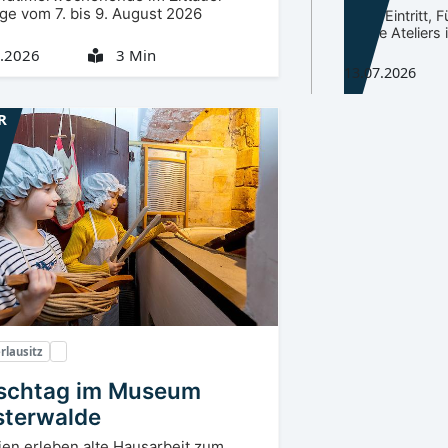
ge vom 7. bis 9. August 2026
Freier Eintritt,
offene Ateliers
.2026
3 Min
13.07.2026
R
rlausitz
chtag im Museum
sterwalde
ien erleben alte Hausarbeit zum