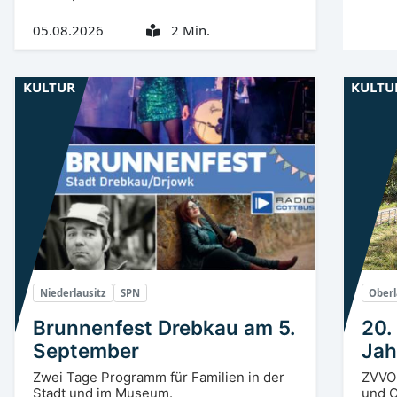
05.08.2026
2 Min.
KULTUR
KULTU
Niederlausitz
SPN
Oberl
Brunnenfest Drebkau am 5.
20.
September
Jah
Zwei Tage Programm für Familien in der
ZVVO 
Stadt und im Museum.
und O