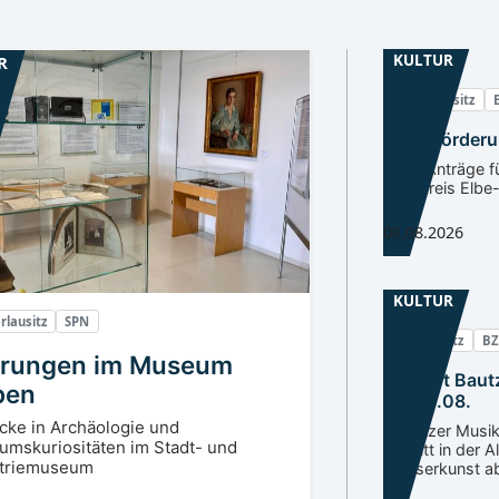
KULTUR
R
Niederlausitz
Kulturförder
Jetzt Anträge f
Landkreis Elbe-
08.08.2026
KULTUR
rlausitz
SPN
Oberlausitz
BZ
rungen im Museum
Konzert Baut
ben
am 08.08.
icke in Archäologie und
Lausitzer Mus
mskuriositäten im Stadt- und
Auftritt in der A
striemuseum
Wasserkunst a