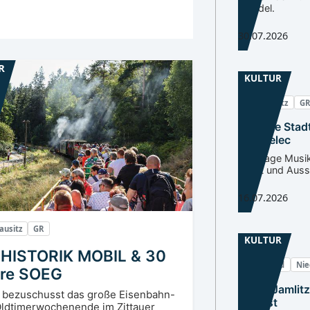
Wandel.
30.07.2026
R
KULTUR
Oberlausitz
GR
Termine Stad
Zgorzelec
Drei Tage Musi
Sport und Auss
16.07.2026
ausitz
GR
KULTUR
 HISTORIK MOBIL & 30
Spreewald
Nie
re SOEG
Kunst Jamlitz
bezuschusst das große Eisenbahn-
August
ldtimerwochenende im Zittauer