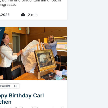
, Bühne und Brauchtum am 01.08. in
ngrassau.
.2026
2 min
R
rlausitz
CB
py Birthday Carl
chen