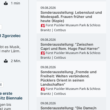
1 min
09.08.2026
Sonderausstellung: Lebenslust und
Modespaß. Frauen früher und
heute (Kopie)
Fürst Pückler Museum Park & Schloss
Branitz
| Cottbus
al Zgorzelec
09.08.2026
Sonderausstellung: "Zwischen
bt es Musik,
Capri und Rom. Hugo Paul Harrer"
d mehr Lärm.
Fürst Pückler Museum Park & Schloss
Branitz
| Cottbus
2 Min.
09.08.2026
Sonderausstellung „Fremde und
Freiheit: Welten verbindend.
Pücklers Orient in seinen
Landschaften"
EE
Fürst Pückler Museum Park & Schloss
e erste
Branitz
| Cottbus
itz Biennale
09.08.2026
gen bis
Sonderausstellung: "Die Dame/n
st zum