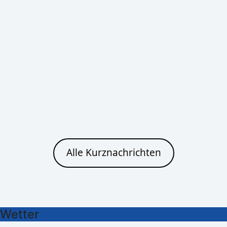
Bautzen
Heute
Morgen
Klarer Himmel
Ein paar Wolken
25°C
28°C
16°C
12°C
Cottbus
Heute
Morgen
Alle Kurznachrichten
Klarer Himmel
Klarer Himmel
24°C
28°C
16°C
13°C
Wetter