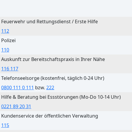
Bautzen
Feuerwehr und Rettungsdienst / Erste Hilfe
Heute
Morgen
112
Klarer Himmel
Ein paar Wolken
Polizei
25°C
28°C
110
16°C
12°C
Auskunft zur Bereitschaftspraxis in Ihrer Nähe
116 117
Telefonseelsorge (kostenfrei, täglich 0-24 Uhr)
0800 111 0 111
bzw.
222
Cottbus
Hilfe & Beratung bei Essstörungen (Mo-Do 10-14 Uhr)
Heute
Morgen
0221 89 20 31
Klarer Himmel
Klarer Himmel
Kundenservice der öffentlichen Verwaltung
24°C
28°C
115
16°C
13°C