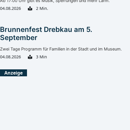
Ab 17:00 Uhr gibt es Musik, Sperrungen und mehr Lärm.
04.08.2026
2 Min.
Brunnenfest Drebkau am 5.
September
Zwei Tage Programm für Familien in der Stadt und im Museum.
04.08.2026
3 Min
Görlitz
Heute
Morgen
Anzeige
Klarer Himmel
Klarer Himmel
25°C
27°C
16°C
11°C