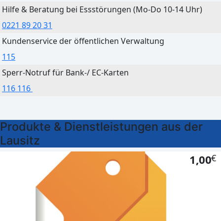
Hilfe & Beratung bei Essstörungen (Mo-Do 10-14 Uhr)
Heute
Morgen
0221 89 20 31
Leichter Regen
Ein paar Wolken
Kundenservice der öffentlichen Verwaltung
31°C
24°C
115
20°C
15°C
Sperr-Notruf für Bank-/ EC-Karten
116 116
Herzberg
Produkte & Dienstleistungen aus der
Heute
Morgen
Lausitz
Leichter Regen
Ein paar Wolken
1,00
€
31°C
25°C
20°C
14°C