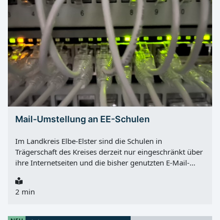
Mail-Umstellung an EE-Schulen
Im Landkreis Elbe-Elster sind die Schulen in
Trägerschaft des Kreises derzeit nur eingeschränkt über
ihre Internetseiten und die bisher genutzten E-Mail-
Adressen erreichbar. Grund sind umfangreiche
Wartungs- und Umstellungsarbeiten an den
2 min
Schulnetzwerken und an der
Kommunikationsinfrastruktur. Nach Angaben des
Landkreises wird das Kommunikationssystem an den