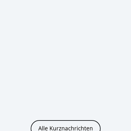
20°C
15°C
Bautzen
Heute
Morgen
Leichter Regen
Ein paar Wolken
33°C
25°C
20°C
16°C
Cottbus
Heute
Morgen
Alle Kurznachrichten