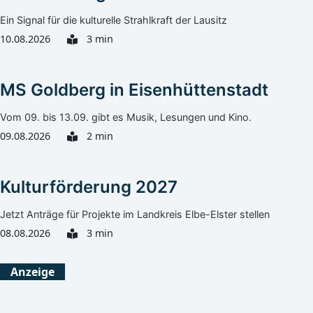
Ein Signal für die kulturelle Strahlkraft der Lausitz
10.08.2026
3 min
MS Goldberg in Eisenhüttenstadt
Vom 09. bis 13.09. gibt es Musik, Lesungen und Kino.
09.08.2026
2 min
Kulturförderung 2027
Jetzt Anträge für Projekte im Landkreis Elbe-Elster stellen
08.08.2026
3 min
Görlitz
Heute
Morgen
Anzeige
Leichter Regen
Klarer Himmel
34°C
24°C