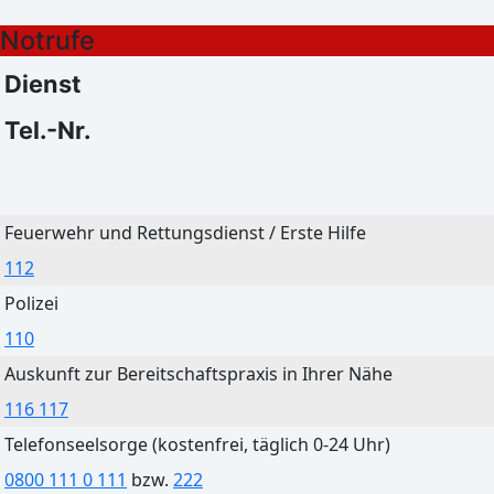
Notrufe
Leichter Regen
Klarer Himmel
34°C
24°C
Dienst
20°C
15°C
Tel.-Nr.
Bautzen
Feuerwehr und Rettungsdienst / Erste Hilfe
Heute
Morgen
112
Leichter Regen
Ein paar Wolken
Polizei
33°C
25°C
110
20°C
16°C
Auskunft zur Bereitschaftspraxis in Ihrer Nähe
116 117
Telefonseelsorge (kostenfrei, täglich 0-24 Uhr)
0800 111 0 111
bzw.
222
Cottbus