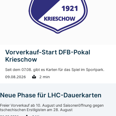
Zum Angebot gehören zudem die Unterstützung von
Bevollmächtigten, ehrenamtlichen Betreuern und
betreuten Personen, die Vermittlung geeigneter Hilfen
zur Vermeidung einer rechtlichen Betreuung,
Hausbesuche bei Bedarf sowie...
Vorverkauf-Start DFB-Pokal
Krieschow
Seit dem 07.08. gibt es Karten für das Spiel im Sportpark.
09.08.2026
2 min
Neue Phase für LHC-Dauerkarten
Freier Vorverkauf ab 10. August und Saisoneröffnung gegen
tschechischen Erstligisten am 28. August