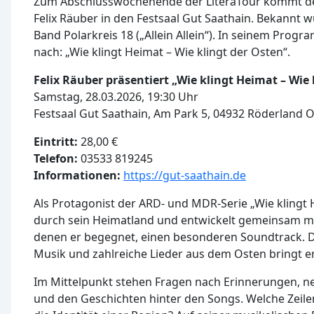
Zum Abschlusswochenende der LiteraTour kommt d
Felix Räuber in den Festsaal Gut Saathain. Bekannt w
Band Polarkreis 18 („Allein Allein“). In seinem Prog
nach: „Wie klingt Heimat – Wie klingt der Osten“.
Felix Räuber präsentiert „Wie klingt Heimat – Wie 
Samstag, 28.03.2026, 19:30 Uhr
Festsaal Gut Saathain, Am Park 5, 04932 Röderland 
Eintritt:
28,00 €
Telefon:
03533 819245
Informationen:
https://gut-saathain.de
Als Protagonist der ARD- und MDR-Serie „Wie klingt 
durch sein Heimatland und entwickelt gemeinsam m
denen er begegnet, einen besonderen Soundtrack. D
Musik und zahlreiche Lieder aus dem Osten bringt e
Im Mittelpunkt stehen Fragen nach Erinnerungen, 
und den Geschichten hinter den Songs. Welche Zeil