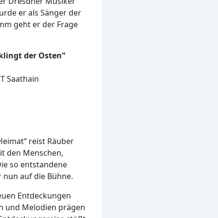
er Dresdner Musiker
urde er als Sänger der
ramm geht er der Frage
klingt der Osten“
OT Saathain
Heimat“ reist Räuber
it den Menschen,
ie so entstandene
r nun auf die Bühne.
neuen Entdeckungen
en und Melodien prägen