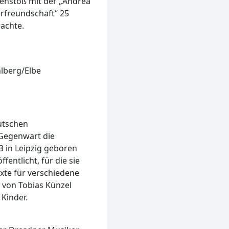
menstoß mit der „Andrea
erfreundschaft“ 25
rachte.
lberg/Elbe
utschen
 Gegenwart die
63 in Leipzig geboren
entlicht, für die sie
xte für verschiedene
k von Tobias Künzel
Kinder.