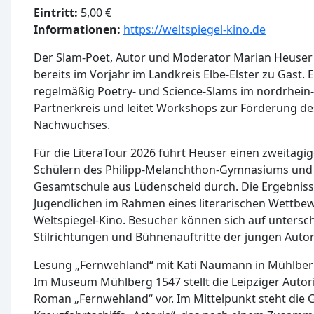
Eintritt:
5,00 €
Informationen:
https://weltspiegel-kino.de
Der Slam-Poet, Autor und Moderator Marian Heuser
bereits im Vorjahr im Landkreis Elbe-Elster zu Gast. E
regelmäßig Poetry- und Science-Slams im nordrhein-
Partnerkreis und leitet Workshops zur Förderung de
Nachwuchses.
Für die LiteraTour 2026 führt Heuser einen zweitäg
Schülern des Philipp-Melanchthon-Gymnasiums und 
Gesamtschule aus Lüdenscheid durch. Die Ergebniss
Jugendlichen im Rahmen eines literarischen Wettbe
Weltspiegel-Kino. Besucher können sich auf untersch
Stilrichtungen und Bühnenauftritte der jungen Autor
Lesung „Fernwehland“ mit Kati Naumann in Mühlbe
Im Museum Mühlberg 1547 stellt die Leipziger Autor
Roman „Fernwehland“ vor. Im Mittelpunkt steht die 