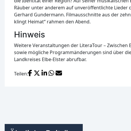
die Identität einer Region? Auf seiner musikalischen
Räuber unter anderem auf unveröffentlichte Lieder
Gerhard Gundermann. Filmausschnitte aus der zehnte
klingt Heimat“ rahmen den Abend.
Hinweis
Weitere Veranstaltungen der LiteraTour – Zwischen E
sowie mögliche Programmänderungen sind über die
Landkreises Elbe-Elster abrufbar.
Facebook
X (Twitter)
LinkedIn
WhatsApp
E-Mail
Teilen: