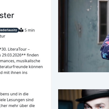
ster
5 min
iederlausitz
tur
*30. LiteraTour –
s 29.03.2026** finden
rmances, musikalische
iteraturfreunde können
d mit ihnen ins
ibens und in die
viele Lesungen sind
cher mehr über die