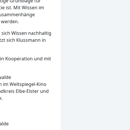
htige Grundlage für
 ist. Mit Wissen im
n, Zusammenhänge
t werden.
 sich Wissen nachhaltig
zt sich Klussmann in
 in Kooperation und mit
walde
 im Weltspiegel-Kino
dkreis Elbe-Elster und
e.
alde