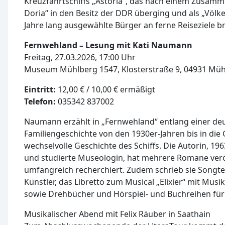
Kreuzfahrtschiffs „Astoria“, das nach einem Zusam
Doria“ in den Besitz der DDR überging und als „Völk
Jahre lang ausgewählte Bürger an ferne Reiseziele b
Fernwehland – Lesung mit Kati Naumann
Freitag, 27.03.2026, 17:00 Uhr
Museum Mühlberg 1547, Klosterstraße 9, 04931 Müh
Eintritt:
12,00 € / 10,00 € ermäßigt
Telefon:
035342 837002
Naumann erzählt in „Fernwehland“ entlang einer de
Familiengeschichte von den 1930er-Jahren bis in die
wechselvolle Geschichte des Schiffs. Die Autorin, 19
und studierte Museologin, hat mehrere Romane veröff
umfangreich recherchiert. Zudem schrieb sie Songte
Künstler, das Libretto zum Musical „Elixier“ mit Musi
sowie Drehbücher und Hörspiel- und Buchreihen für 
Musikalischer Abend mit Felix Räuber in Saathain