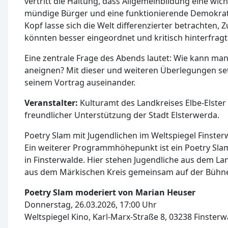
vertritt die Haltung, dass Allgemeinbildung eine wic
mündige Bürger und eine funktionierende Demokratie
Kopf lasse sich die Welt differenzierter betrachte
könnten besser eingeordnet und kritisch hinterfrag
Eine zentrale Frage des Abends lautet: Wie kann man
aneignen? Mit dieser und weiteren Überlegungen set
seinem Vortrag auseinander.
Veranstalter:
Kulturamt des Landkreises Elbe-Elster
freundlicher Unterstützung der Stadt Elsterwerda.
Poetry Slam mit Jugendlichen im Weltspiegel Finster
Ein weiterer Programmhöhepunkt ist ein Poetry Slam
in Finsterwalde. Hier stehen Jugendliche aus dem Lan
aus dem Märkischen Kreis gemeinsam auf der Bühn
Poetry Slam moderiert von Marian Heuser
Donnerstag, 26.03.2026, 17:00 Uhr
Weltspiegel Kino, Karl-Marx-Straße 8, 03238 Finsterw