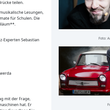
ücke teilen.
musikalische Lesungen,
mate für Schulen. Die
biläum**.
Foto: 
iz-Experten Sebastian
rwerda
g mit der Frage,
maschinen hat. Er
F