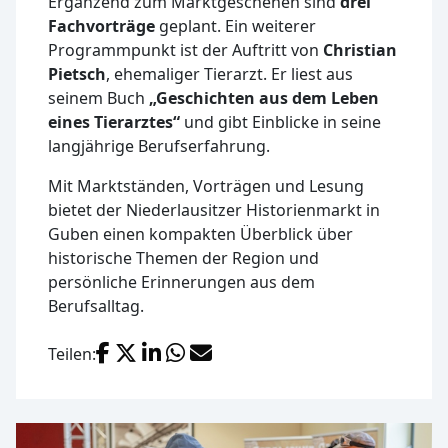
Ergänzend zum Marktgeschehen sind
drei
Fachvorträge
geplant. Ein weiterer
Programmpunkt ist der Auftritt von
Christian
Pietsch
, ehemaliger Tierarzt. Er liest aus
seinem Buch
„Geschichten aus dem Leben
eines Tierarztes“
und gibt Einblicke in seine
langjährige Berufserfahrung.
Mit Marktständen, Vorträgen und Lesung
bietet der Niederlausitzer Historienmarkt in
Guben einen kompakten Überblick über
historische Themen der Region und
persönliche Erinnerungen aus dem
Berufsalltag.
Facebook
X (Twitter)
LinkedIn
WhatsApp
E-Mail
Teilen: