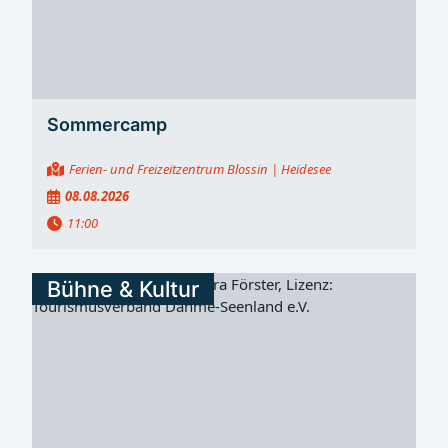
Kulissen im Museum Ab 15:30 Uhr öffnet das Museum
seine Türen für einen Blick hinter die Kulissen der
neuen Dauerausstellung. Gezeigt wird, wie die
entstehende Schauwerkstatt künftig präsentiert werden
soll und welche neuen Themen und Exponate das Haus
Sommercamp
ergänzen...
Ferien- und Freizeitzentrum Blossin
| Heidesee
08.08.2026
11:00
Bühne & Kultur