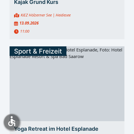
Kajak Grund Kurs
KiEZ Hölzerner See
| Heidesee
13.09.2026
11:00
Sport & Freizeit
accessible
Yoga Retreat im Hotel Esplanade