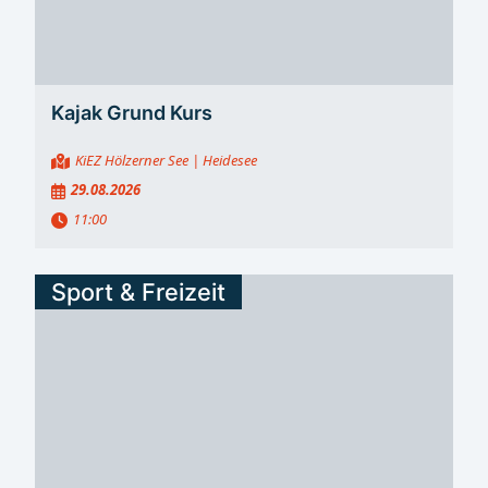
Erwachsenenklassen auf dem Programm. Bei den
Frauen kam Lara Sophie Olbrich auf Rang drei und
gewann Bronze. Fabrice Hilbig belegte Platz sieben. Für
den PSC Bautzen stehen damit nach dem...
Kajak Grund Kurs
KiEZ Hölzerner See
| Heidesee
29.08.2026
11:00
Sport & Freizeit