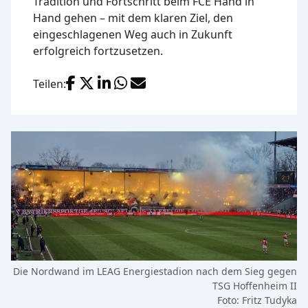
Tradition und Fortschritt beim FCE Hand in
Hand gehen – mit dem klaren Ziel, den
eingeschlagenen Weg auch in Zukunft
erfolgreich fortzusetzen.
Facebook
X (Twitter)
LinkedIn
WhatsApp
E-Mail
Teilen:
Die Nordwand im LEAG Energiestadion nach dem Sieg gegen
TSG Hoffenheim II
Foto: Fritz Tudyka