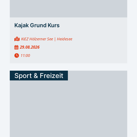
Frauen kam Lara Sophie Olbrich auf Rang drei und
gewann Bronze. Fabrice Hilbig belegte Platz sieben. Für
den PSC Bautzen stehen damit nach dem...
Kajak Grund Kurs
KiEZ Hölzerner See
| Heidesee
29.08.2026
11:00
Sport & Freizeit