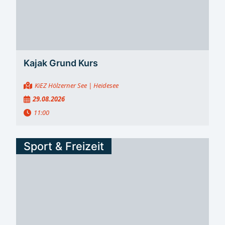
Erwachsenen Am zweiten Wettkampftag standen die
Erwachsenenklassen auf dem Programm. Bei den
Frauen kam Lara Sophie Olbrich auf Rang drei und
gewann Bronze. Fabrice Hilbig belegte Platz sieben. Für
den PSC Bautzen stehen damit nach dem...
Kajak Grund Kurs
KiEZ Hölzerner See
| Heidesee
29.08.2026
11:00
Sport & Freizeit