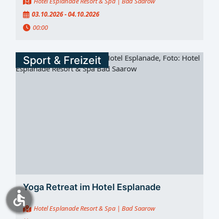
Hotel Esplanade Resort & Spa
| Bad Saarow
03.10.2026 - 04.10.2026
00:00
Sport & Freizeit
Yoga Retreat im Hotel Esplanade
accessible
Hotel Esplanade Resort & Spa
| Bad Saarow