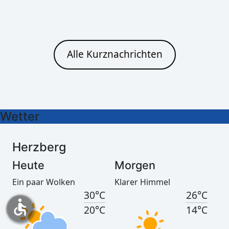
Cottbus
Heute
Morgen
Alle Kurznachrichten
Leichter Regen
Klarer Himmel
30°C
26°C
21°C
15°C
Wetter
Herzberg
Heute
Morgen
Ein paar Wolken
Klarer Himmel
30°C
26°C
accessible
20°C
14°C