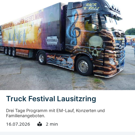
Gemeinsam mit Hildebrand Diehl, ebenfalls ehemaliger
Oberbürgermeister von Wiesbaden, sorgte er für das
Zustandekommen und die aktive Gestaltung der
städtepartnerschaftlichen Beziehungen zwischen
Wiesbaden und Görlitz . Am 11.12.1989 reiste Exner
erstmals nach Görlitz, um dringend benötigte
Medikamente ins Görlitzer Klinikum zu bringen. Vor Ort
wurde ihm nach Angaben der Stadt schnell klar, dass an
vielen Stellen Hilfe nötig war. Noch auf der Rückreise
kümmerte er sich um ein Soforthilfeprogramm mit
einem...
Truck Festival Lausitzring
Drei Tage Programm mit EM-Lauf, Konzerten und
Familienangeboten.
16.07.2026
2 min