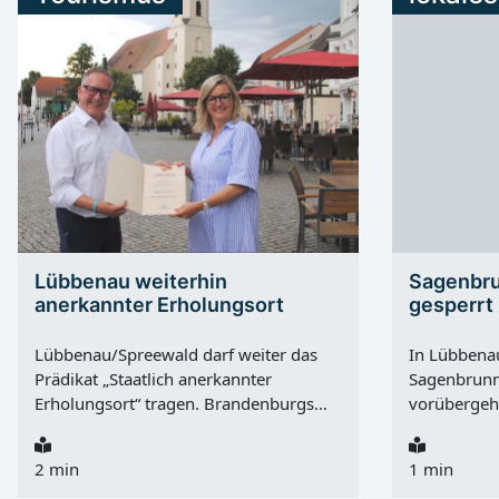
Lübbenau weiterhin
Sagenbr
anerkannter Erholungsort
gesperrt
Lübbenau/Spreewald darf weiter das
In Lübbena
Prädikat „Staatlich anerkannter
Sagenbrunn
Erholungsort“ tragen. Brandenburgs
vorübergeh
Ministerin für Wirtschaft, Energie,
genommen. 
Klimaschutz und Europa, Martina
der Brunnen
2 min
1 min
Klement, überreichte die
bis Freitag