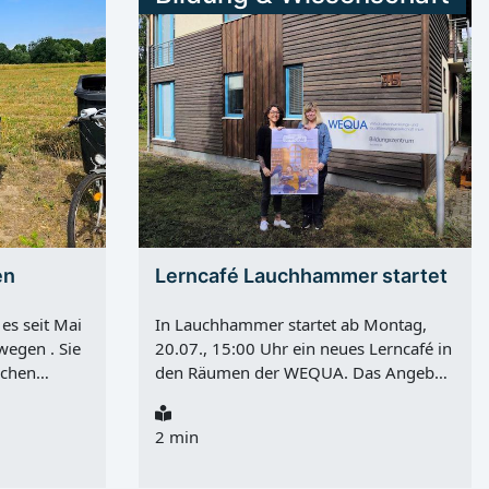
en
Lerncafé Lauchhammer startet
es seit Mai
In Lauchhammer startet ab Montag,
wegen . Sie
20.07., 15:00 Uhr ein neues Lerncafé in
schen
den Räumen der WEQUA. Das Angebot
on Koßwig
richtet sich an Erwachsene, die
bad. Für
Unterstützung beim Lesen, Schreiben,
2 min
äufer und
Rechnen oder im Umgang mit digitalen
zusätzliche
Medien brauchen. Hinter dem neuen