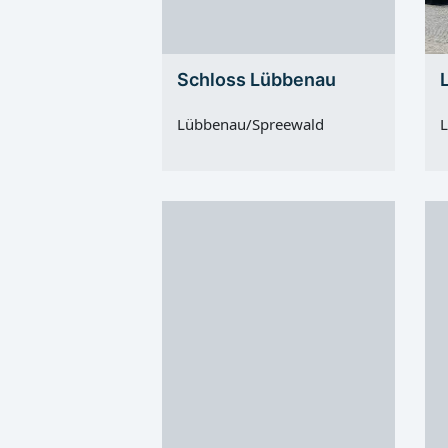
Südumfluter und der Hauptspree
03.07.2026,
besser zu sehen sein. Zudem sollen
06.07.2026,
lange Wartezeiten auf die Rückkehr im
der Abschni
Großen Hafen verringert werden.
Kreisverkeh
Schloss Lübbenau
Traditioneller Höhepunkt in Lübbenau
Donnerstag,
Der Kahnkorso gilt in Lübbenau als
Montag, 06.
Lübbenau/Spreewald
L
fester Termin im
Durchfahrt 
Veranstaltungskalender. Auch 2026
möglich Gro
setzt die Veranstaltung auf liebevoll
der Poststr
gestaltete Kähne, kreative Dekorationen
28.06.2026,
und eine stimmungsvolle Atmosphäre
06.07.2026,
für Einheimische...