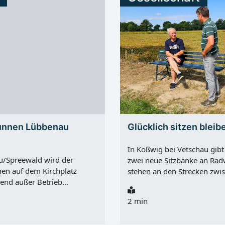
unnen Lübbenau
Glücklich sitzen bleib
In Koßwig bei Vetschau gibt 
u/Spreewald wird der
zwei neue Sitzbänke an Rad
en auf dem Kirchplatz
stehen an den Strecken zwi
end außer Betrieb
Koßwig und Belten sowie v
Nach Angaben der Stadt ist
in Richtung Vetschauer Frei
2 min
 von Dienstag, 28.07.2026,
Spaziergänger, Radfahrer, L
, 07.08.2026 wegen einer
Hundebesitzer schaffen sie 