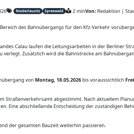
2026
2 min
Von:
Redaktion | St
Niederlausitz
Spreewald
m Bereich des Bahnübergangs für den Kfz-Verkehr vorüberge
s Calau laufen die Leitungsarbeiten in der Berliner Stra
u verlegt. Zusätzlich wird die Bahnstrecke am Bahnüberga
ahnübergang von
Montag, 18.05.2026
bis voraussichtlich
Fre
em Straßenverkehrsamt abgestimmt. Nach aktuellem Planung
ren. Eine abschließende Entscheidung der zuständigen Beh
nd der gesamten Bauzeit weiterhin passieren.