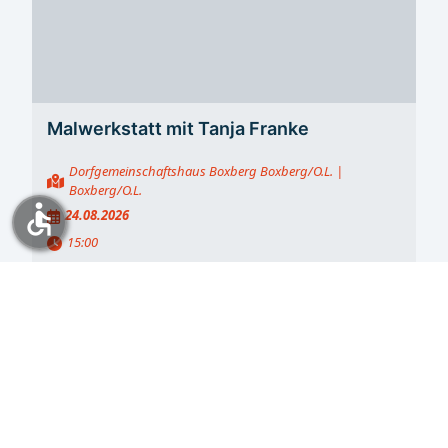
Malwerkstatt mit Tanja Franke
Dorfgemeinschaftshaus Boxberg Boxberg/O.L.
|
Boxberg/O.L.
accessible
24.08.2026
15:00
Kurse, Workshops, Seminare