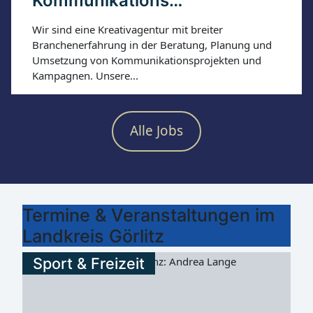
Kommunikations…
gesetzlichen Feiertagen in Sachsen gilt es ab 00:00 Uhr
bis 03:00 Uhr am Folgetag. Fahrgäste...
Wir sind eine Kreativagentur mit breiter
Branchenerfahrung in der Beratung, Planung und
Umsetzung von Kommunikationsprojekten und
Kampagnen. Unsere...
Alle Jobs
Termine & Veranstaltungen im
Landkreis Görlitz
Sport & Freizeit