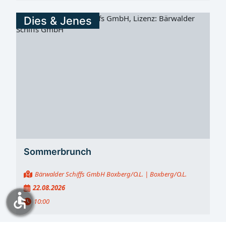
Dies & Jenes
Sommerbrunch
Bärwalder Schiffs GmbH Boxberg/O.L.
| Boxberg/O.L.
22.08.2026
accessible
10:00