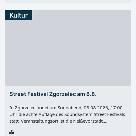
Bürger werden deshalb gebeten, ihre Anliegen an
diesem Tag möglichst per E-Mail oder über die digitalen
Kultur
Kontaktmöglichkeiten der Stadtverwaltung
Weißwasser/O.L. zu übermitteln. Einschränkungen im
Rathaus Die technischen Arbeiten betreffen den
Telefonanschluss des Rathauses. Die Stadtverwaltung
Weißwasser/O.L. bittet um Verständnis für die
vorübergehenden Einschränkungen.
Street Festival Zgorzelec am 8.8.
In Zgorzelec findet am Sonnabend, 08.08.2026, 17:00
Uhr die achte Auflage des Soundsystem Street Festivals
statt. Veranstaltungsort ist die Neißevorstadt.
Organisiert wird das Festival vom Lausitzer Museum
und der Stadt Zgorzelec. Die Veranstaltung knüpft an