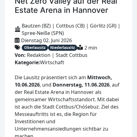
Net Zero Valley auf der Real
Estate Arena in Hannover
Bautzen (BZ) | Cottbus (CB) | Görlitz (GR) |
Spree-Neiße (SPN)
Dienstag 02. Juni 2026
2 min
Oberlausitz
Niederlausitz
Von:
Redaktion | Stadt Cottbus
Kategorie:
Wirtschaft
Die Lausitz präsentiert sich am
Mittwoch,
10.06.2026
, und
Donnerstag, 11.06.2026
, auf
der Real Estate Arena in Hannover als
gemeinsamer Wirtschaftsstandort. Mit dabei
ist auch die Stadt Cottbus/Chóśebuz. Ziel des
Messeauftritts ist es, die Region für
Investitionen und
Unternehmensansiedlungen sichtbar zu
machen.