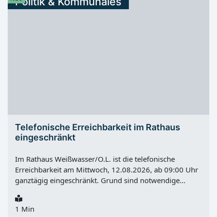
Politik & Kommunales
Telefonische Erreichbarkeit im Rathaus
eingeschränkt
Im Rathaus Weißwasser/O.L. ist die telefonische
Erreichbarkeit am Mittwoch, 12.08.2026, ab 09:00 Uhr
ganztägig eingeschränkt. Grund sind notwendige
technische Arbeiten am Telefonanschluss. Nach
Angaben der Stadtverwaltung kann zeitweise nicht
1 Min
gewährleistet werden, dass Anrufe ein- oder ausgehen.