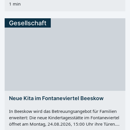
1 min
nur mehr Platz vorhanden, sondern auch ein direktes
Wettfahren möglich. Als ausgewiesener Spielpunkt
kann die Anlage laut Stadt von Menschen jeden Alters
Gesellschaft
genutzt werden. Sie soll damit auch Jugendlichen als
Treffpunkt offenstehen. Kosten, Bau und Pflege Für die
neue Anlage wurden 21.000,00 € investiert. Die
Montage übernahm der Städtische Betriebshof. Die
Wiederherstellung der Grünflächen erfolgte durch die
Firma GaLaBau Königshain. Planung und Bauleitung
lagen beim Sachgebiet Stadtgrün des Amtes für Bau-
und Liegenschaften.
Neue Kita im Fontaneviertel Beeskow
In Beeskow wird das Betreuungsangebot für Familien
erweitert: Die neue Kindertagesstätte im Fontaneviertel
öffnet am Montag, 24.08.2026, 15:00 Uhr ihre Türen.