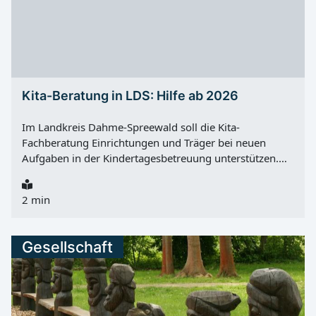
Kita-Beratung in LDS: Hilfe ab 2026
Im Landkreis Dahme-Spreewald soll die Kita-
Fachberatung Einrichtungen und Träger bei neuen
Aufgaben in der Kindertagesbetreuung unterstützen.
Hintergrund ist der Rechtsanspruch auf ganztägige
Bildung und Betreuung ab Samstag, 01.08.2026 für
2 min
neu eingeschulte Kinder nach § 24 Absatz 4 SGB VIII.
Nach Angaben des Landkreises ist dafür eine enge
Zusammenarbeit zwischen Grundschulen und
Gesellschaft
Einrichtungen der Kindertagesbetreuung wichtig. Dazu
zählen vor allem Kindertagesstätten und Horte. In
diesem Zusammenhang gewinnt die Kita-Fachberatung
im Landkreis weiter an Bedeutung. Unterstützung statt
Kontrolle Die Kita-Fachberatung versteht sich als