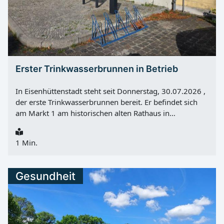
Erster Trinkwasserbrunnen in Betrieb
In Eisenhüttenstadt steht seit Donnerstag, 30.07.2026 ,
der erste Trinkwasserbrunnen bereit. Er befindet sich
am Markt 1 am historischen alten Rathaus in
Fürstenberg (Oder) und bietet an heißen Tagen eine
kostenlose Möglichkeit, frisches Trinkwasser zu trinken
1 Min.
oder Flaschen aufzufüllen. Die Errichtung des Brunnens
wurde im Auftrag der Stadt Eisenhüttenstadt durch den
Trinkwasser- und Abwasserzweckverband Oderaue
Gesundheit
(TAZV) abgeschlossen. Nach erfolgreicher Beprobung
der Trinkwasserqualität konnte der Brunnen in Betrieb
genommen werden. Kostenloses Trinkwasser im
Stadtgebiet Vor allem an warmen Sommertagen soll
das neue Angebot den Alltag in der Stadt erleichtern.