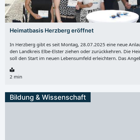
Heimatbasis Herzberg eröffnet
In Herzberg gibt es seit Montag, 28.07.2025 eine neue Anlau
den Landkreis Elbe-Elster ziehen oder zurückkehren. Die Hei
soll den Start im neuen Lebensumfeld erleichtern. Das Angeb
Zuziehende sowie an Bundeswehrangehörige und ihre Famili
geplante Ausbau des Bundeswehrstandortes Holzdorf/Sch
2 min
Jahren werden dadurch zusätzliche Soldaten, zivile Beschäfti
Region kommen. Hilfe bei Wohnen, Schule und Alltag Die He
anderem zu Wohnraum, Kinderbetreuung, Schulen, ärztlicher
Bildung & Wissenschaft
Vereinsangeboten sowie zu Arbeitsmöglichkeiten für Partner
Kontakte zu passenden Ansprechpartnern in der Region. Die n
Rückkehrer- und Zuzugsinitiative Comeback Elbe-Elster und
gehen gemeinsam (G3) e. V. getragen. Der Landkreis Elbe-Els
unterstützt und begleitet die Umsetzung als Partner. Landkre
„Mit der Heimatbasis...