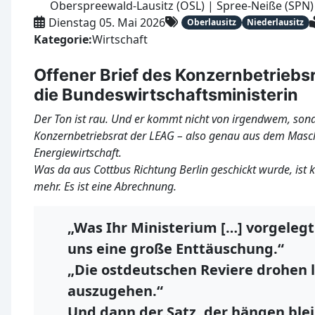
Oberspreewald-Lausitz (OSL) | Spree-Neiße (SPN)
Dienstag 05. Mai 2026
Oberlausitz
Niederlausitz
Kategorie:
Wirtschaft
Offener Brief des Konzernbetriebs
die Bundeswirtschaftsministerin
Der Ton ist rau. Und er kommt nicht von irgendwem, so
Konzernbetriebsrat der LEAG – also genau aus dem Masc
Energiewirtschaft.
Was da aus Cottbus Richtung Berlin geschickt wurde, ist 
mehr. Es ist eine Abrechnung.
„Was Ihr Ministerium […] vorgelegt 
uns eine große Enttäuschung.“
„Die ostdeutschen Reviere drohen 
auszugehen.“
Und dann der Satz, der hängen blei