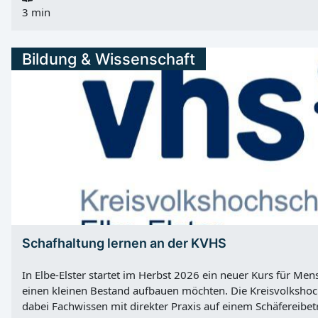
und Vertrauenspersonen. Nach Angaben des Landkreises kann 
3 min
Vorsorgevollmacht in vielen Fällen ein gerichtliches Betre
Damit wird eine Vertrauensperson autorisiert, wichtige Ents
Beratung nur nach telefonischer Terminvereinbarung Berat
Bildung & Wissenschaft
ausschließlich nach vorheriger telefonischer Terminvereinbar
Betreuungsbehörde berät zu Vorsorgevollmachten, Betreu
Patientenverfügungen. Außerdem beglaubigt sie Unterschri
und Betreuungsverfügungen. Zum Angebot gehören zudem 
Bevollmächtigten, ehrenamtlichen Betreuern und betreuten 
geeigneter Hilfen zur Vermeidung einer rechtlichen Betreu
sowie...
Schafhaltung lernen an der KVHS
In Elbe-Elster startet im Herbst 2026 ein neuer Kurs für Men
einen kleinen Bestand aufbauen möchten. Die Kreisvolkshoch
dabei Fachwissen mit direkter Praxis auf einem Schäfereibet