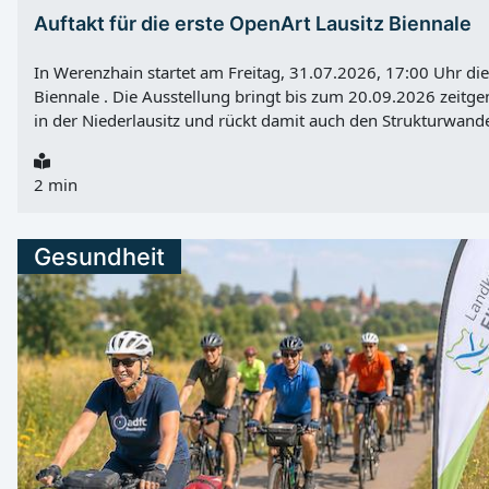
Auftakt für die erste OpenArt Lausitz Biennale
In Werenzhain startet am Freitag, 31.07.2026, 17:00 Uhr die
Biennale . Die Ausstellung bringt bis zum 20.09.2026 zeitge
in der Niederlausitz und rückt damit auch den Strukturwande
Auftaktveranstaltung findet auf dem Atelierhof Werenzhain
in 03253 Doberlug-Kirchhain-Werenzhain/Dobrjoług-Góstkow
2 min
statt. Kulturstaatssekretär Tobias Dünow besucht die Eröffn
Kunst an sieben Orten in der Niederlausitz Unter dem Motto
shapes spaces“ verbindet die Biennale internationale, bunde
Gesundheit
künstlerische Positionen mit sehr unterschiedlichen Schaupl
Werenzhain, Forst, Jamlitz, Lauchhammer, Doberlug-Kirchha
in Cottbus . Dabei treffen Werke auf Museen, Industrieorte
umfasst Malerei, Fotografie, Skulptur, Installationen sowie
Ergänzt wird das Angebot durch Live-Veranstaltungen wie 
Workshops. Strukturwandel als...