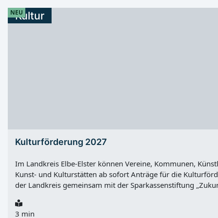
NEU
Kultur
Kulturförderung 2027
Im Landkreis Elbe-Elster können Vereine, Kommunen, Künstl
Kunst- und Kulturstätten ab sofort Anträge für die Kulturför
der Landkreis gemeinsam mit der Sparkassenstiftung „Zukunf
hingewiesen. Unterstützt werden kulturelle Vorhaben, die da
der Region bereichern. Förderfähig sind unter anderem Kon
3 min
Theater- und Puppenspielaufführungen, Ausstellungen, Les