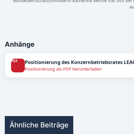
Bundeswirtschaftsministerin Katherina Reiche traf sich be
au
Anhänge
Positionierung des Konzernbetriebsrates LE
Positionierung als PDF herunterladen
Ähnliche Beiträge