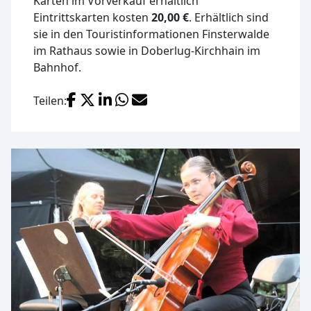
Karten im Vorverkauf erhältlich
Eintrittskarten kosten
20,00 €
. Erhältlich sind
sie in den Touristinformationen Finsterwalde
im Rathaus sowie in Doberlug-Kirchhain im
Bahnhof.
Facebook
X (Twitter)
LinkedIn
WhatsApp
E-Mail
Teilen: