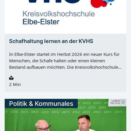
Schafhaltung lernen an der KVHS
In Elbe-Elster startet im Herbst 2026 ein neuer Kurs für
Menschen, die Schafe halten oder einen kleinen
Bestand aufbauen möchten. Die Kreisvolkshochschule
Elbe-Elster verbindet dabei Fachwissen mit direkter
Praxis auf einem Schäfereibetrieb. Das Angebot trägt
2 Min
den Titel „Grundlagen der Schafhaltung für
Kleinbestände – Theorie und Praxis“ und beginnt am
Dienstag, 22.09.2026, 13:00 Uhr . Veranstalter ist die
Politik & Kommunales
Regionalstelle für Bildung im Agrarbereich Süd der
Kreisvolkshochschule. Der Kurs umfasst vier Termine,
jeweils dienstags von 13:00 bis 18:00 Uhr . Neben dem
Unterricht lernen die Teilnehmer in Kooperation mit der