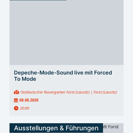
Radiologie künftig unter gemeinsamer Leitung Die
radiologischen Abteilungen in Forst und Guben werden
künftig von Mathias Böttcher , 46,...
Depeche-Mode-Sound live mit Forced
To Mode
Ostdeutscher Rosengarten Forst (Lausitz)
| Forst (Lausitz)
08.08.2026
20:00
Ausstellungen & Führungen