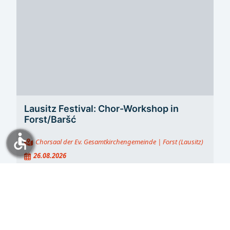
Lausitz Festival: Chor-Workshop in
Forst/Baršć
accessible
Chorsaal der Ev. Gesamtkirchengemeinde
| Forst (Lausitz)
26.08.2026
19:00
Ausstellungen & Führungen