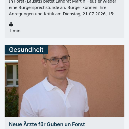
In Forst (Lausitz) bietet Landrat Martin Heusler wieder
eine Bürgersprechstunde an. Bürger können ihre
Anregungen und Kritik am Dienstag, 21.07.2026, 15:00
bis 17:00 Uhr direkt mit ihm besprechen. Die
Sprechstunde findet im Raum A.1.11 im Kreishaus,
1 min
Heinrich-Heine-Straße 1, 03149 Forst (Lausitz)/Baršć
(Łužyca), statt. Auch telefonisch erreichbar Wer nicht
persönlich vorbeikommen kann, erreicht den Landrat in
Gesundheit
dieser Zeit auch telefonisch unter 03562 986-10001 .
Neue Ärzte für Guben un Forst