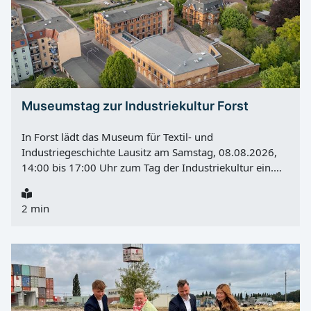
Museumstag zur Industriekultur Forst
In Forst lädt das Museum für Textil- und
Industriegeschichte Lausitz am Samstag, 08.08.2026,
14:00 bis 17:00 Uhr zum Tag der Industriekultur ein.
Auf dem Programm stehen ein geführter Spaziergang
durch die Weststadt, Einblicke hinter die Kulissen des
2 min
Museums und Mitmachangebote für Familien. Im
Mittelpunkt steht die Industriegeschichte der
Tuchmacherstadt Forst. Besucher können historische
Orte kennenlernen und zugleich erfahren, wie sich das
Museum mit seiner neuen Dauerausstellung
weiterentwickelt. Spaziergang durch die Forster
Weststadt Der geführte Rundgang beginnt um 14:30