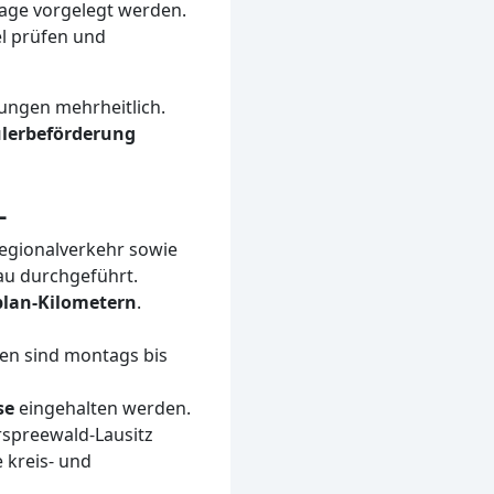
lage vorgelegt werden.
el prüfen und
rungen mehrheitlich.
hülerbeförderung
L
egionalverkehr sowie
au durchgeführt.
plan-Kilometern
.
en sind montags bis
se
eingehalten werden.
rspreewald-Lausitz
 kreis- und