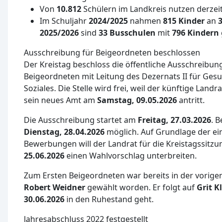
Von
10.812
Schülern im Landkreis nutzen derzei
Im Schuljahr
2024/2025
nahmen
815 Kinder
an
2025/2026
sind
33 Busschulen
mit
796 Kindern
Ausschreibung für Beigeordneten beschlossen
Der Kreistag beschloss die öffentliche Ausschreibung 
Beigeordneten mit Leitung des Dezernats II für Ges
Soziales. Die Stelle wird frei, weil der künftige Landr
sein neues Amt am
Samstag, 09.05.2026
antritt.
Die Ausschreibung startet am
Freitag, 27.03.2026
. 
Dienstag, 28.04.2026
möglich. Auf Grundlage der e
Bewerbungen will der Landrat für die Kreistagssitz
25.06.2026
einen Wahlvorschlag unterbreiten.
Zum Ersten Beigeordneten war bereits in der vorige
Robert Weidner
gewählt worden. Er folgt auf
Grit K
30.06.2026
in den Ruhestand geht.
Jahresabschluss 2022 festgestellt