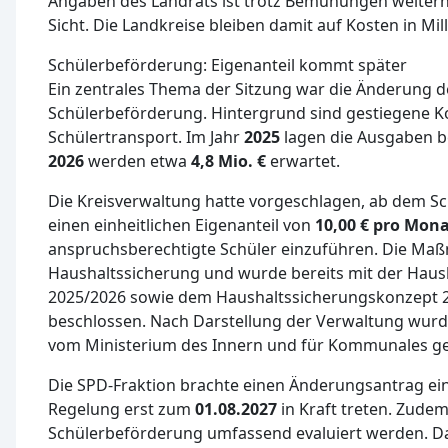
Angaben des Landrats ist trotz Bemühungen weiterhi
Sicht. Die Landkreise bleiben damit auf Kosten in Mil
Schülerbeförderung: Eigenanteil kommt später
Ein zentrales Thema der Sitzung war die Änderung d
Schülerbeförderung. Hintergrund sind gestiegene K
Schülertransport. Im Jahr
2025
lagen die Ausgaben b
2026
werden etwa
4,8 Mio. €
erwartet.
Die Kreisverwaltung hatte vorgeschlagen, ab dem S
einen einheitlichen Eigenanteil von
10,00 € pro Mon
anspruchsberechtigte Schüler einzuführen. Die Maßn
Haushaltssicherung und wurde bereits mit der Haus
2025/2026 sowie dem Haushaltssicherungskonzept 2
beschlossen. Nach Darstellung der Verwaltung wur
vom Ministerium des Innern und für Kommunales ge
Die SPD-Fraktion brachte einen Änderungsantrag ein
Regelung erst zum
01.08.2027
in Kraft treten. Zudem 
Schülerbeförderung umfassend evaluiert werden. Da