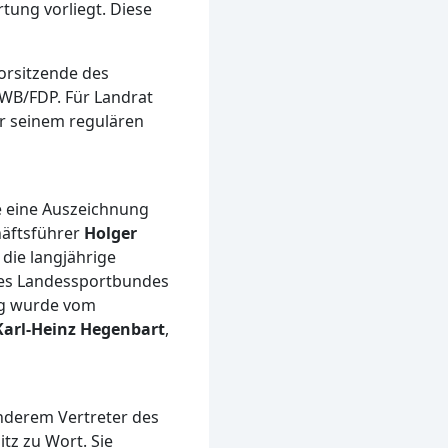
tung vorliegt. Diese
orsitzende des
WB/FDP. Für Landrat
or seinem regulären
e eine Auszeichnung
häftsführer
Holger
die langjährige
es Landessportbundes
ng wurde vom
Karl-Heinz Hegenbart
,
nderem Vertreter des
tz zu Wort. Sie