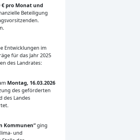
0 € pro Monat und
anzielle Beteiligung
tagsvorsitzenden.
n.
le Entwicklungen im
träge für das Jahr 2025
en des Landrates:
 am
Montag, 16.03.2026
tzung des geförderten
d des Landes
tet.
gen Kommunen“
ging
lima- und