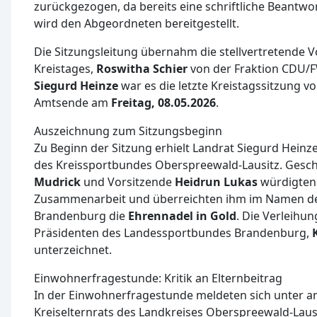
zurückgezogen, da bereits eine schriftliche Beantwor
wird den Abgeordneten bereitgestellt.
Die Sitzungsleitung übernahm die stellvertretende V
Kreistages,
Roswitha Schier
von der Fraktion CDU/F
Siegurd Heinze
war es die letzte Kreistagssitzung v
Amtsende am
Freitag, 08.05.2026
.
Auszeichnung zum Sitzungsbeginn
Zu Beginn der Sitzung erhielt Landrat Siegurd Heinz
des Kreissportbundes Oberspreewald-Lausitz. Gesc
Mudrick
und Vorsitzende
Heidrun Lukas
würdigten 
Zusammenarbeit und überreichten ihm im Namen d
Brandenburg die
Ehrennadel in Gold
. Die Verleihu
Präsidenten des Landessportbundes Brandenburg,
unterzeichnet.
Einwohnerfragestunde: Kritik an Elternbeitrag
In der Einwohnerfragestunde meldeten sich unter a
Kreiselternrats des Landkreises Oberspreewald-Lausi