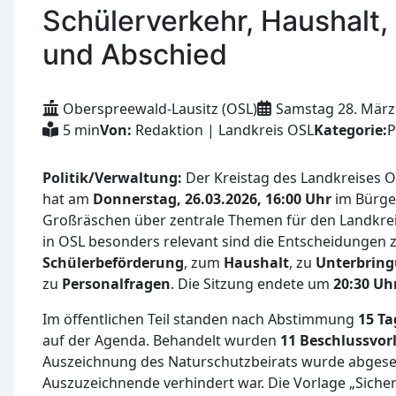
Schülerverkehr, Haushalt,
und Abschied
Oberspreewald-Lausitz (OSL)
Samstag 28. März
5 min
Von:
Redaktion | Landkreis OSL
Kategorie:
P
Politik/Verwaltung:
Der Kreistag des Landkreises 
hat am
Donnerstag, 26.03.2026, 16:00 Uhr
im Bürge
Großräschen über zentrale Themen für den Landkrei
in OSL besonders relevant sind die Entscheidungen 
Schülerbeförderung
, zum
Haushalt
, zu
Unterbrin
zu
Personalfragen
. Die Sitzung endete um
20:30 Uh
Im öffentlichen Teil standen nach Abstimmung
15 T
auf der Agenda. Behandelt wurden
11 Beschlussvor
Auszeichnung des Naturschutzbeirats wurde abgeset
Auszuzeichnende verhindert war. Die Vorlage „Sich