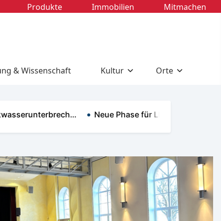
Produkte
Immobilien
Mitmachen
ung & Wissenschaft
Kultur
Orte
serunterbrech…
Neue Phase für LHC-Dauerkarten …