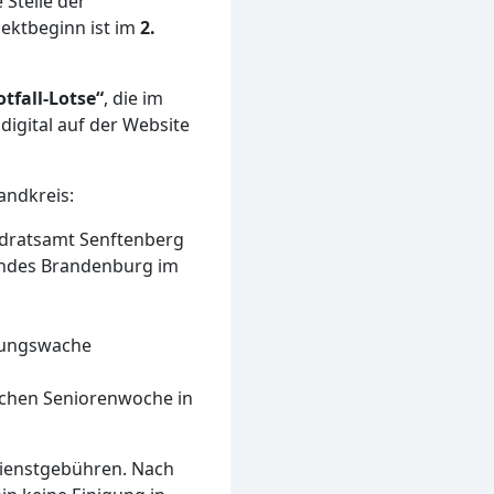
 Stelle der
jektbeginn ist im
2.
tfall-Lotse“
, die im
igital auf der Website
andkreis:
ndratsamt Senftenberg
andes Brandenburg im
tungswache
schen Seniorenwoche in
dienstgebühren. Nach