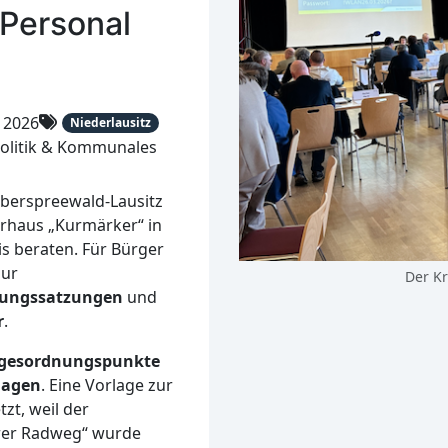
 Personal
 2026
Niederlausitz
olitik & Kommunales
Oberspreewald-Lausitz
rhaus „Kurmärker“ in
s beraten. Für Bürger
zur
Der K
gungssatzungen
und
r
.
agesordnungspunkte
lagen
. Eine Vorlage zur
zt, weil der
erer Radweg“ wurde