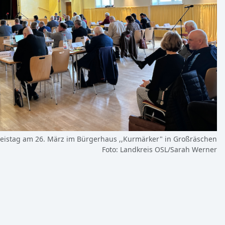
reistag am 26. März im Bürgerhaus ,,Kurmärker" in Großräschen
Foto: Landkreis OSL/Sarah Werner