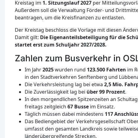
Kreistag im
1. Sitzungslauf 2027
per Mitteilungsvor
Außerdem soll die Verwaltung Förder- und Drittmitt
beantragen, um die Kreisfinanzen zu entlasten.
Der Kreistag beschloss die Vorlage mit diesen Ände
Damit gilt:
Die Eigenanteilsbeteiligung für die Sc
startet erst zum Schuljahr 2027/2028.
Zahlen zum Busverkehr in OS
Im Jahr
2025
wurden rund
123.500 Fahrten
im R
in den Stadtverkehren Senftenberg und Lübben
Die Verkehrsleistung lag bei etwa
2,5 Mio. Fahr
Die Zuverlässigkeit lag bei
über 99 Prozent
.
In den morgendlichen Spitzenzeiten an Schultag
freitags zeitgleich
67 Busse
im Einsatz.
Täglich müssen dabei mindestens
117 Anschlüs
Das Bediengebiet der Verkehrsgesellschaft Obe
umfasst den gesamten Landkreis sowie teilweise
länderübergreifende Strecken.