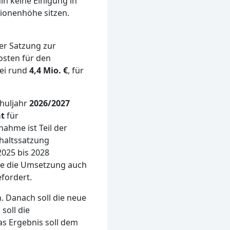
n keine Einigung in
lionenhöhe sitzen.
er Satzung zur
osten für den
ei rund
4,4 Mio. €
, für
chuljahr
2026/2027
at
für
ahme ist Teil der
haltssatzung
025 bis 2028
de die Umsetzung auch
fordert.
. Danach soll die neue
soll die
s Ergebnis soll dem