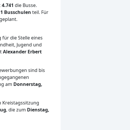
t
4.741
die Busse.
31 Busschulen
teil. Für
geplant.
für die Stelle eines
undheit, Jugend und
at
Alexander Erbert
Bewerbungen sind bis
ingegangenen
ung am
Donnerstag,
n Kreistagssitzung
lug
, die zum
Dienstag,