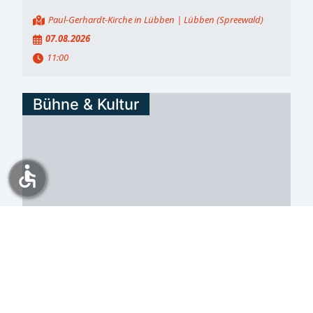
Paul-Gerhardt-Kirche in Lübben
| Lübben (Spreewald)
07.08.2026
11:00
Bühne & Kultur
accessible
Unterwegs mit dem Literatenkahn - ducy
z literatownym cołnom sorbische-