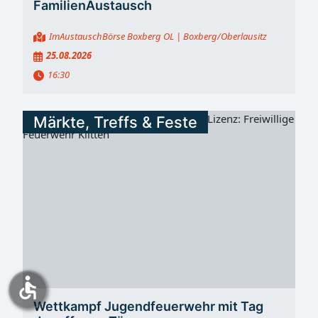
FamilienAustausch
ImAustauschBörse Boxberg OL
| Boxberg/Oberlausitz
25.08.2026
16:30
Märkte, Treffs & Feste
accessible
Wettkampf Jugendfeuerwehr mit Tag