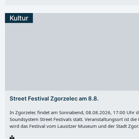
technischen Arbeiten betreffen den Telefonanschluss des Ra
Weißwasser/O.L. bittet um Verständnis für die vorübergeh
Kultur
Street Festival Zgorzelec am 8.8.
In Zgorzelec findet am Sonnabend, 08.08.2026, 17:00 Uhr d
Soundsystem Street Festivals statt. Veranstaltungsort ist die
wird das Festival vom Lausitzer Museum und der Stadt Zgorz
knüpft an die Reggae-Szene an, die in den 1980er und 1990e