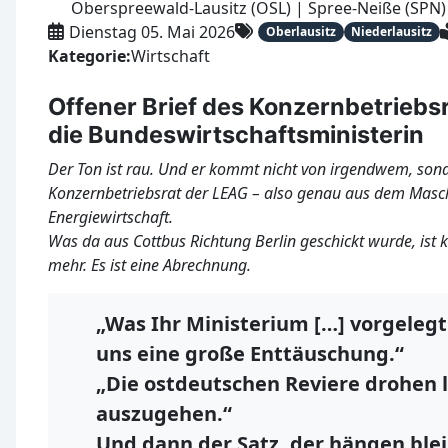
Oberspreewald-Lausitz (OSL) | Spree-Neiße (SPN)
Dienstag 05. Mai 2026
Oberlausitz
Niederlausitz
Kategorie:
Wirtschaft
Offener Brief des Konzernbetriebs
die Bundeswirtschaftsministerin
Der Ton ist rau. Und er kommt nicht von irgendwem, so
Konzernbetriebsrat der LEAG – also genau aus dem Masc
Energiewirtschaft.
Was da aus Cottbus Richtung Berlin geschickt wurde, ist 
mehr. Es ist eine Abrechnung.
„Was Ihr Ministerium […] vorgelegt 
uns eine große Enttäuschung.“
„Die ostdeutschen Reviere drohen 
auszugehen.“
Und dann der Satz, der hängen blei