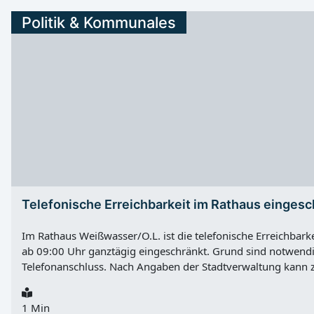
Politik & Kommunales
Telefonische Erreichbarkeit im Rathaus eingesc
Im Rathaus Weißwasser/O.L. ist die telefonische Erreichbar
ab 09:00 Uhr ganztägig eingeschränkt. Grund sind notwend
Telefonanschluss. Nach Angaben der Stadtverwaltung kann ze
werden, dass Anrufe ein- oder ausgehen. Bürger werden des
an diesem Tag möglichst per E-Mail oder über die digitalen
1 Min
Stadtverwaltung Weißwasser/O.L. zu übermitteln. Einschrä