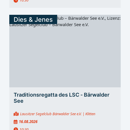
10:30
Dies & Jenes
Traditionsregatta des LSC - Bärwalder
See
Lausitzer Segelclub Bärwalder See e.V.
| Klitten
16.08.2026
10:30