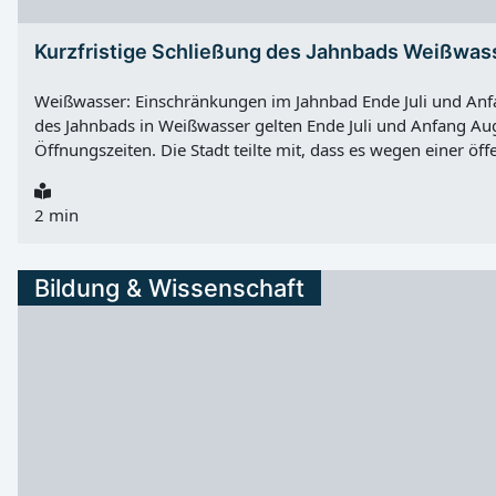
Kurzfristige Schließung des Jahnbads Weißwas
Weißwasser: Einschränkungen im Jahnbad Ende Juli und An
des Jahnbads in Weißwasser gelten Ende Juli und Anfang Au
Öffnungszeiten. Die Stadt teilte mit, dass es wegen einer öff
Einschränkungen im Badebetrieb kommt. Von Mittwoch, 29.
30.07.2026 kann es zu Einschränkungen oder auch zur kompl
2 min
Badebetriebs kommen. Von Freitag, 31.07.2026, bis Sonntag
Jahnbad geschlossen. Ab Montag, 03.08.2026, 10:00 Uhr wi
aufgenommen.
Bildung & Wissenschaft