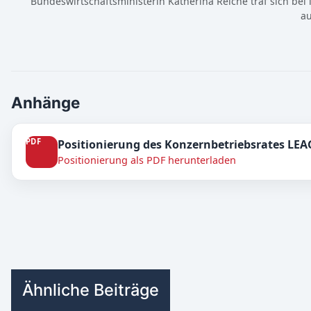
Bundeswirtschaftsministerin Katherina Reiche traf sich be
au
Anhänge
Positionierung des Konzernbetriebsrates LE
Positionierung als PDF herunterladen
Ähnliche Beiträge