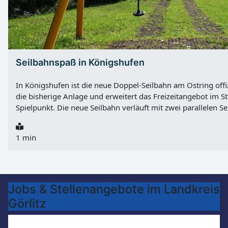
Seilbahnspaß in Königshufen
In Königshufen ist die neue Doppel-Seilbahn am Ostring offizi
die bisherige Anlage und erweitert das Freizeitangebot im S
Spielpunkt. Die neue Seilbahn verläuft mit zwei parallelen Sei
mehr Platz vorhanden, sondern auch ein direktes Wettfahre
Spielpunkt kann die Anlage laut Stadt von Menschen jeden Al
1 min
damit auch Jugendlichen als Treffpunkt offenstehen. Kosten,
Anlage wurden 21.000,00 € investiert. Die Montage übernah
Die Wiederherstellung der Grünflächen erfolgte durch die 
Planung und Bauleitung lagen beim Sachgebiet Stadtgrün d
Liegenschaften.
Jobs & Stellenangebote im Landkreis
Görlitz