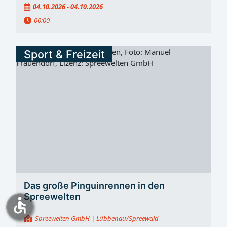
04.10.2026 - 04.10.2026
00:00
Sport & Freizeit
Das große Pinguinrennen in den
Spreewelten
accessible
Spreewelten GmbH
| Lübbenau/Spreewald