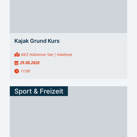
hinweg Die Meisterschaften stehen für sportlichen
Ehrgeiz, Fairness und die grenzüberschreitende
Zusammenarbeit zwischen Kindern aus Deutschland
und Polen. Für die Region ist die Veranstaltung damit
nicht nur ein Wettkampf, sondern auch ein Zeichen
gelebter Nachbarschaft.
Kajak Grund Kurs
KiEZ Hölzerner See
| Heidesee
29.08.2026
11:00
Sport & Freizeit