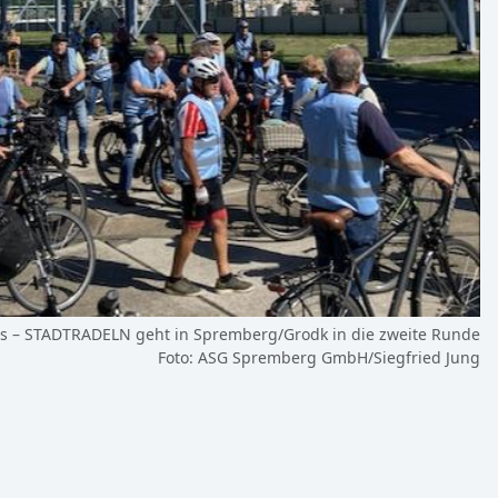
los – STADTRADELN geht in Spremberg/Grodk in die zweite Runde
Foto: ASG Spremberg GmbH/Siegfried Jung