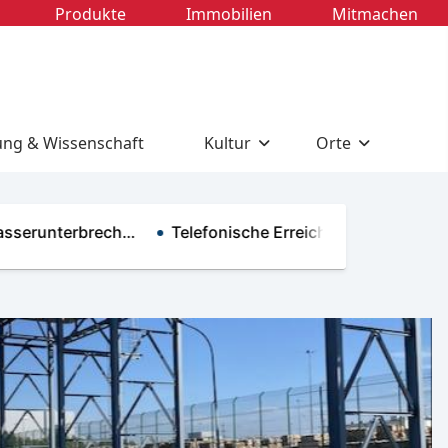
Produkte
Immobilien
Mitmachen
ung & Wissenschaft
Kultur
Orte
unterbrech…
Telefonische Erreichbarkeit im R…
Neu