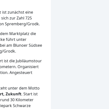
 ist zunächst eine
 sich zur Zahl 725
m von Spremberg/Grodk.
 dem Marktplatz die
cke führt unter
bei am Blunoer Südsee
rg/Grodk.
t ist die Jubiläumstour
lometern. Organisiert
tion. Angesteuert
teht unter dem Motto
rt, Zukunft
. Start ist
 rund 30 Kilometer
riepark Schwarze