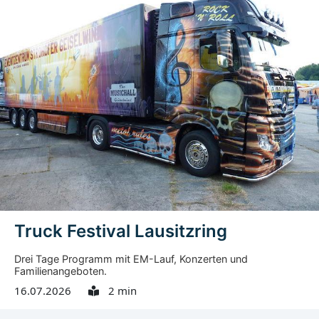
betont Dr. Uwe Lemmer, Astrophysiker am DZA und
ehemaliger Direktor des Planetariums Stuttgart.
Familienfest am Schweren Berg in Weißwasser Am
Mittwoch, 12.08.2026, 16:00 bis 21:30 Uhr , findet am
Turm am Schweren Berg in Weißwasser ein Familienfest
mit Wissens- und Erlebnismarkt statt. Veranstalter ist die
Station für Technik, Naturwissenschaften, Kunst –
Weißwasser e. V. Das DZA und weitere Partner gestalten
das Programm mit. Der Eintritt ist frei. Geplant sind
Beobachtungen der Sonnenfinsternis mit...
Truck Festival Lausitzring
Drei Tage Programm mit EM-Lauf, Konzerten und
Familienangeboten.
16.07.2026
2 min