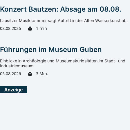
Konzert Bautzen: Absage am 08.08.
Lausitzer Musiksommer sagt Auftritt in der Alten Wasserkunst ab.
08.08.2026
1 min
Führungen im Museum Guben
Einblicke in Archäologie und Museumskuriositäten im Stadt- und
Industriemuseum
05.08.2026
3 Min.
Görlitz
Heute
Morgen
Anzeige
Klarer Himmel
Leichter Regen
32°C
36°C
13°C
17°C