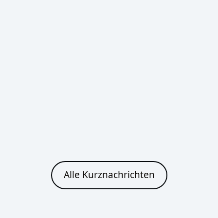
Bautzen
Heute
Morgen
Klarer Himmel
Leichter Regen
32°C
36°C
13°C
17°C
Cottbus
Heute
Morgen
Alle Kurznachrichten
Klarer Himmel
Leichter Regen
32°C
32°C
15°C
18°C