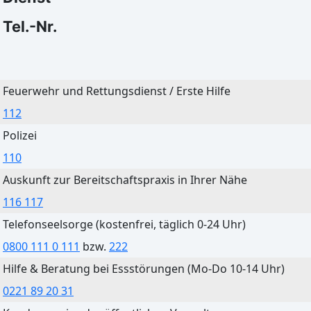
13°C
17°C
Tel.-Nr.
Bautzen
Feuerwehr und Rettungsdienst / Erste Hilfe
Heute
Morgen
112
Klarer Himmel
Leichter Regen
Polizei
32°C
36°C
110
13°C
17°C
Auskunft zur Bereitschaftspraxis in Ihrer Nähe
116 117
Telefonseelsorge (kostenfrei, täglich 0-24 Uhr)
0800 111 0 111
bzw.
222
Cottbus
Hilfe & Beratung bei Essstörungen (Mo-Do 10-14 Uhr)
Heute
Morgen
0221 89 20 31
Klarer Himmel
Leichter Regen