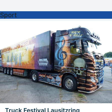
Wiesbaden. Zuvor war der studierte Volkswirt dort
Stadtverordneter und Sozialdezernent. In Wiesbaden
Sport
setzte er sich unter anderem für den Erhalt historischer
Quartiere ein. Frühe Hilfe für Görlitz nach der Wende
Für Görlitz hatte Exner eine besondere Bedeutung.
Gemeinsam mit Hildebrand Diehl, ebenfalls ehemaliger
Oberbürgermeister von Wiesbaden, sorgte er für das
Zustandekommen und die aktive Gestaltung der
städtepartnerschaftlichen Beziehungen zwischen
Wiesbaden und Görlitz . Am 11.12.1989 reiste Exner
erstmals nach Görlitz, um dringend benötigte
Medikamente ins Görlitzer Klinikum zu bringen. Vor Ort
wurde ihm nach Angaben der Stadt schnell klar, dass an
vielen Stellen Hilfe nötig war. Noch auf der Rückreise
kümmerte er sich um ein Soforthilfeprogramm mit
einem...
Truck Festival Lausitzring