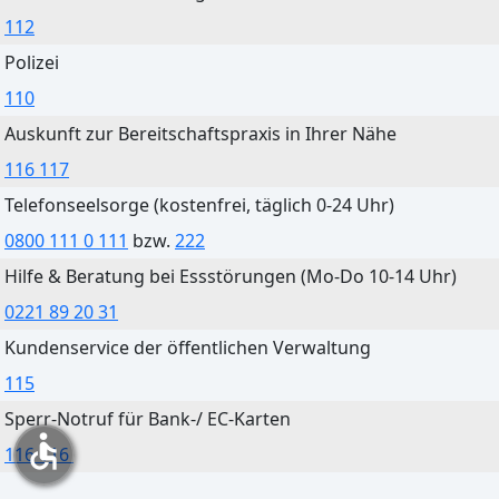
Heute
Morgen
112
Überwiegend bewölkt
Klarer Himmel
Polizei
29°C
27°C
110
21°C
17°C
Auskunft zur Bereitschaftspraxis in Ihrer Nähe
116 117
Telefonseelsorge (kostenfrei, täglich 0-24 Uhr)
0800 111 0 111
bzw.
222
Cottbus
Hilfe & Beratung bei Essstörungen (Mo-Do 10-14 Uhr)
Heute
Morgen
0221 89 20 31
Leichter Regen
Klarer Himmel
Kundenservice der öffentlichen Verwaltung
29°C
26°C
115
21°C
15°C
Sperr-Notruf für Bank-/ EC-Karten
accessible
116 116