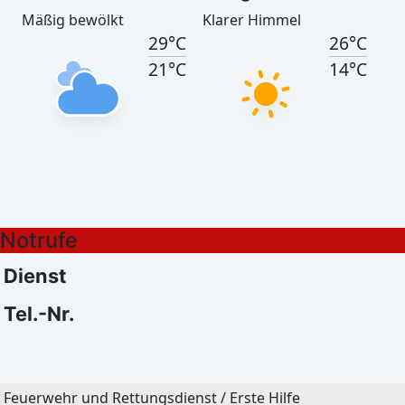
Mäßig bewölkt
Klarer Himmel
29°C
26°C
21°C
14°C
Görlitz
Heute
Morgen
Notrufe
Leichter Regen
Klarer Himmel
29°C
28°C
Dienst
21°C
17°C
Tel.-Nr.
Bautzen
Feuerwehr und Rettungsdienst / Erste Hilfe