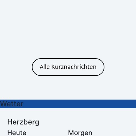
29°C
27°C
21°C
17°C
Cottbus
Heute
Morgen
Alle Kurznachrichten
Leichter Regen
Klarer Himmel
29°C
26°C
21°C
15°C
Wetter
Herzberg
Heute
Morgen