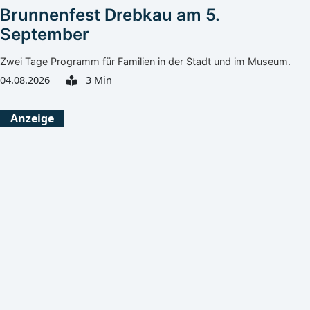
Brunnenfest Drebkau am 5.
September
Zwei Tage Programm für Familien in der Stadt und im Museum.
04.08.2026
3 Min
Görlitz
Heute
Morgen
Anzeige
Leichter Regen
Klarer Himmel
29°C
28°C
21°C
17°C
Bautzen
Heute
Morgen
Überwiegend bewölkt
Klarer Himmel