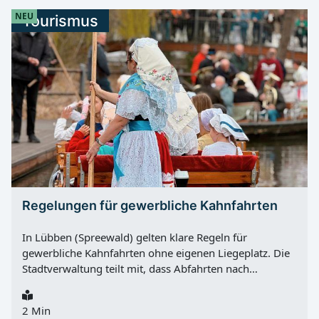
NEU
Tourismus
Regelungen für gewerbliche Kahnfahrten
In Lübben (Spreewald) gelten klare Regeln für
gewerbliche Kahnfahrten ohne eigenen Liegeplatz. Die
Stadtverwaltung teilt mit, dass Abfahrten nach
vorheriger Absprache mit dem Fährmannsverein
„Flottes Rudel“ ausschließlich an den offiziellen Häfen
2 Min
der Schlossinsel möglich sind. Konkret betrifft das die